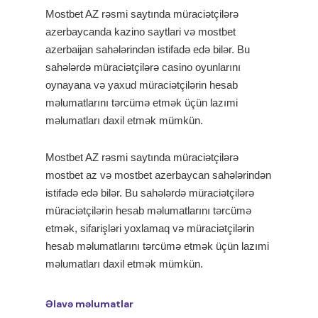
Mostbet AZ rəsmi saytında müraciətçilərə
azerbaycanda kazino saytlari və mostbet
azerbaijan sahələrindən istifadə edə bilər. Bu
sahələrdə müraciətçilərə casino oyunlarını
oynayana və yaxud müraciətçilərin hesab
məlumatlarını tərcümə etmək üçün lazımi
məlumatları daxil etmək mümkün.
Mostbet AZ rəsmi saytında müraciətçilərə
mostbet az və mostbet azerbaycan sahələrindən
istifadə edə bilər. Bu sahələrdə müraciətçilərə
müraciətçilərin hesab məlumatlarını tərcümə
etmək, sifarişləri yoxlamaq və müraciətçilərin
hesab məlumatlarını tərcümə etmək üçün lazımi
məlumatları daxil etmək mümkün.
Əlavə məlumatlar