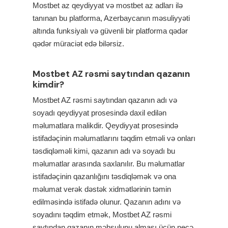
Mostbet az qeydiyyat və mostbet az adları ilə
tanınan bu platforma, Azerbaycanın məsuliyyəti
altında funksiyalı və güvenli bir platforma qədər
qədər müraciət edə bilərsiz.
Mostbet AZ rəsmi saytından qazanın
kimdir?
Mostbet AZ rəsmi saytından qazanın adı və
soyadı qeydiyyat prosesində daxil edilən
məlumatlara malikdir. Qeydiyyat prosesində
istifadəçinin məlumatlarını təqdim etməli və onları
təsdiqləməli kimi, qazanın adı və soyadı bu
məlumatlar arasında saxlanılır. Bu məlumatlar
istifadəçinin qazanlığını təsdiqləmək və ona
məlumat verək dəstək xidmətlərinin təmin
edilməsində istifadə olunur. Qazanın adını və
soyadını təqdim etmək, Mostbet AZ rəsmi
saytından qazanın məhsulunu alması üçün necə