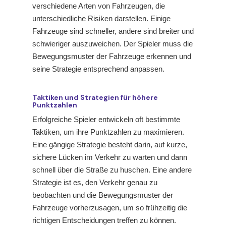
verschiedene Arten von Fahrzeugen, die
unterschiedliche Risiken darstellen. Einige
Fahrzeuge sind schneller, andere sind breiter und
schwieriger auszuweichen. Der Spieler muss die
Bewegungsmuster der Fahrzeuge erkennen und
seine Strategie entsprechend anpassen.
Taktiken und Strategien für höhere
Punktzahlen
Erfolgreiche Spieler entwickeln oft bestimmte
Taktiken, um ihre Punktzahlen zu maximieren.
Eine gängige Strategie besteht darin, auf kurze,
sichere Lücken im Verkehr zu warten und dann
schnell über die Straße zu huschen. Eine andere
Strategie ist es, den Verkehr genau zu
beobachten und die Bewegungsmuster der
Fahrzeuge vorherzusagen, um so frühzeitig die
richtigen Entscheidungen treffen zu können.