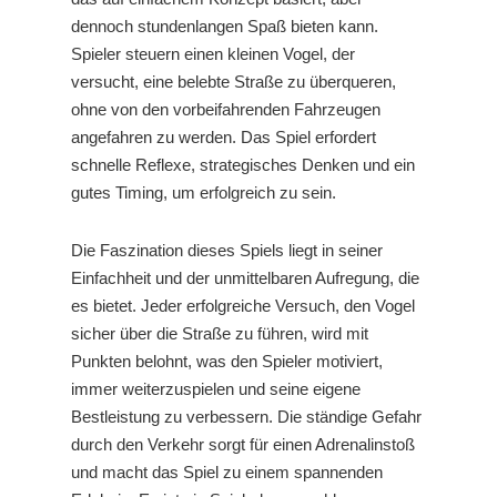
dennoch stundenlangen Spaß bieten kann.
Spieler steuern einen kleinen Vogel, der
versucht, eine belebte Straße zu überqueren,
ohne von den vorbeifahrenden Fahrzeugen
angefahren zu werden. Das Spiel erfordert
schnelle Reflexe, strategisches Denken und ein
gutes Timing, um erfolgreich zu sein.
Die Faszination dieses Spiels liegt in seiner
Einfachheit und der unmittelbaren Aufregung, die
es bietet. Jeder erfolgreiche Versuch, den Vogel
sicher über die Straße zu führen, wird mit
Punkten belohnt, was den Spieler motiviert,
immer weiterzuspielen und seine eigene
Bestleistung zu verbessern. Die ständige Gefahr
durch den Verkehr sorgt für einen Adrenalinstoß
und macht das Spiel zu einem spannenden