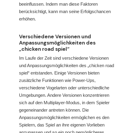
beeinflussen. Indem man diese Faktoren
berücksichtigt, kann man seine Erfolgschancen
erhöhen.
Verschiedene Versionen und
Anpassungsmöglichkeiten des
„chicken road spiel“
Im Laufe der Zeit sind verschiedene Versionen
und Anpassungsmöglichkeiten des „chicken road
spiel“ entstanden. Einige Versionen bieten
zusätzliche Funktionen wie Power-Ups,
verschiedene Vogelarten oder unterschiedliche
Umgebungen. Andere Versionen konzentrieren
sich auf den Multiplayer-Modus, in dem Spieler
gegeneinander antreten können. Die
Anpassungsmöglichkeiten ermöglichen es den
Spielern, das Spiel an ihre eigenen Vorlieben
anzupassen und so ein noch persönlicheres