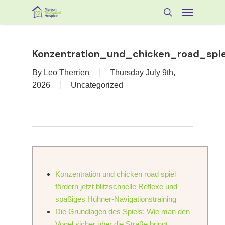
Skip
Menu
to
search
main
content
Konzentration_und_chicken_road_spie
By
Leo Therrien
Thursday July 9th,
2026
Uncategorized
Konzentration und chicken road spiel
fördern jetzt blitzschnelle Reflexe und
spaßiges Hühner-Navigationstraining
Die Grundlagen des Spiels: Wie man den
Vogel sicher über die Straße bringt