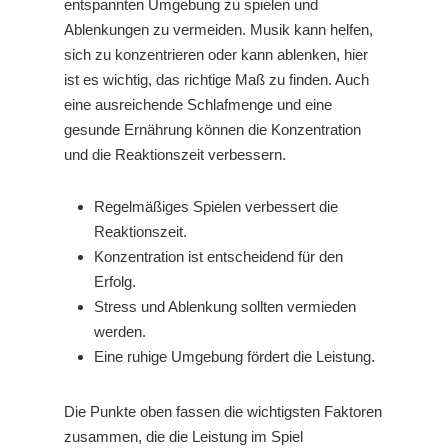
entspannten Umgebung zu spielen und
Ablenkungen zu vermeiden. Musik kann helfen,
sich zu konzentrieren oder kann ablenken, hier
ist es wichtig, das richtige Maß zu finden. Auch
eine ausreichende Schlafmenge und eine
gesunde Ernährung können die Konzentration
und die Reaktionszeit verbessern.
Regelmäßiges Spielen verbessert die
Reaktionszeit.
Konzentration ist entscheidend für den
Erfolg.
Stress und Ablenkung sollten vermieden
werden.
Eine ruhige Umgebung fördert die Leistung.
Die Punkte oben fassen die wichtigsten Faktoren
zusammen, die die Leistung im Spiel