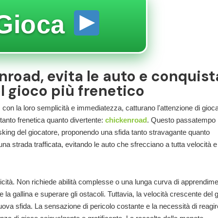
Gioca
enroad, evita le auto e conquist
 gioco più frenetico
e, con la loro semplicità e immediatezza, catturano l'attenzione di gioca
 tanto frenetica quanto divertente:
chickenroad
. Questo passatempo
titasking del giocatore, proponendo una sfida tanto stravagante quanto
una strada trafficata, evitando le auto che sfrecciano a tutta velocità e
licità. Non richiede abilità complesse o una lunga curva di apprendime
 gallina e superare gli ostacoli. Tuttavia, la velocità crescente del 
 nuova sfida. La sensazione di pericolo costante e la necessità di reagir