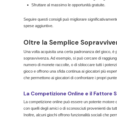
Sfruttare al massimo le opportunità gratuite.
Seguire questi consigli può migliorare significativamen
spese aggiuntive.
Oltre la Semplice Sopravviven
Una volta acquisita una certa padronanza del gioco, è pos
sopravvivenza. Ad esempio, si può cercare di raggiunger
numero di monete raccolte, o di sbloccare tutti i potenzi
gioco e offrono una sfida continua ai giocatori più espert
che permettono ai giocatori di confrontare i propri puntegg
La Competizione Online e il Fattore S
La competizione online può essere un potente motore di en
con quelli degli amici o di sconosciuti provenienti da tutt
Inoltre, alcuni giochi offrono funzionalità sociali che pe