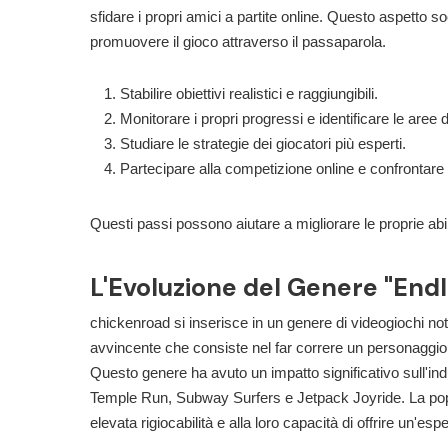
sfidare i propri amici a partite online. Questo aspetto 
promuovere il gioco attraverso il passaparola.
Stabilire obiettivi realistici e raggiungibili.
Monitorare i propri progressi e identificare le aree 
Studiare le strategie dei giocatori più esperti.
Partecipare alla competizione online e confrontare i 
Questi passi possono aiutare a migliorare le proprie abil
L'Evoluzione del Genere "Endl
chickenroad si inserisce in un genere di videogiochi 
avvincente che consiste nel far correre un personaggio a
Questo genere ha avuto un impatto significativo sull'ind
Temple Run, Subway Surfers e Jetpack Joyride. La popola
elevata rigiocabilità e alla loro capacità di offrire un'e