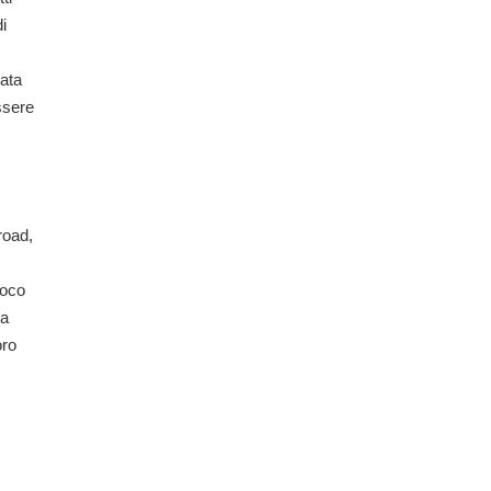
i
rata
ssere
road,
ioco
la
oro