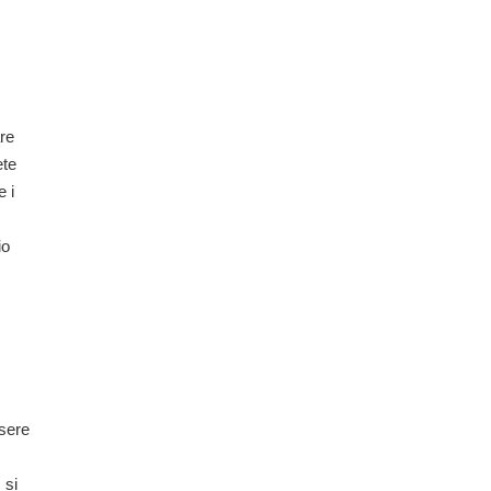
are
ete
e i
io
ssere
 si