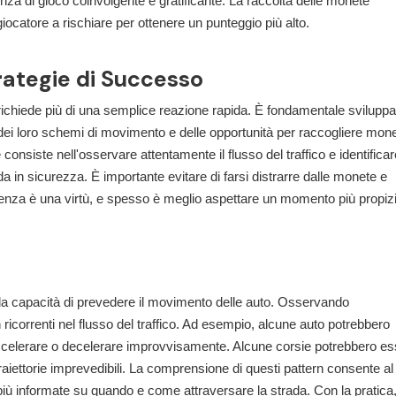
za di gioco coinvolgente e gratificante. La raccolta delle monete
giocatore a rischiare per ottenere un punteggio più alto.
Strategie di Successo
ad richiede più di una semplice reazione rapida. È fondamentale svilupp
, dei loro schemi di movimento e delle opportunità per raccogliere mon
onsiste nell'osservare attentamente il flusso del traffico e identificar
a in sicurezza. È importante evitare di farsi distrarre dalle monete e
zienza è una virtù, e spesso è meglio aspettare un momento più propiz
la capacità di prevedere il movimento delle auto. Osservando
 ricorrenti nel flusso del traffico. Ad esempio, alcune auto potrebbero
accelerare o decelerare improvvisamente. Alcune corsie potrebbero e
 traiettorie imprevedibili. La comprensione di questi pattern consente al
i più informate su quando e come attraversare la strada. Con la pratica,