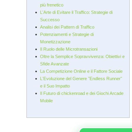
più frenetico
L'Arte di Evitare il Traffico: Strategie di
Successo
Analisi dei Pattern di Traffico
Potenziamenti e Strategie di
Monetizzazione
Il Ruolo delle Microtransazioni
Oltre la Semplice Sopravvivenza: Obiettivi e
Sfide Avanzate
La Competizione Online e il Fattore Sociale
L'Evoluzione del Genere "Endless Runner"
e il Suo Impatto
Il Futuro di chickenroad e dei Giochi Arcade
Mobile