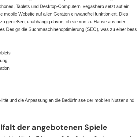
phones, Tablets und Desktop-Computern. vegashero setzt auf ein
 mobile Website auf allen Geräten einwandfrei funktioniert. Dies
is zu genießen, unabhängig davon, ob sie von zu Hause aus oder
sives Design die Suchmaschinenoptimierung (SEO), was zu einer bes
ablets
lung
ation
ilität und die Anpassung an die Bedürfnisse der mobilen Nutzer sind
elfalt der angebotenen Spiele