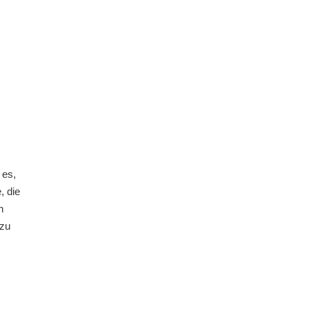
 es,
, die
n
 zu