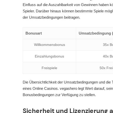
Einfluss auf die Auszahlbarkeit von Gewinnen haben könn
Spieler. Darüber hinaus können bestimmte Spiele mögli
der Umsatzbedingungen beitragen.
Bonusart
Umsatzbedingung (
Willkommensbonus
35x B
Einzahlungsbonus
40x B
Freispiele
50x Fre
Die Übersichtlichkeit der Umsatzbedingungen und die 
eines Online Casinos. vegashero legt Wert darauf, sein
Bonusbedingungen zur Verfügung zu stellen.
Sicherheit und Lizenzierung 