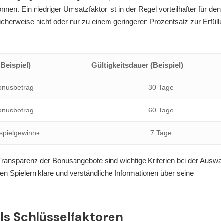
en. Ein niedriger Umsatzfaktor ist in der Regel vorteilhafter für den
cherweise nicht oder nur zu einem geringeren Prozentsatz zur Erfüll
Beispiel)
Gültigkeitsdauer (Beispiel)
onusbetrag
30 Tage
onusbetrag
60 Tage
ispielgewinne
7 Tage
Transparenz der Bonusangebote sind wichtige Kriterien bei der Auswa
en Spielern klare und verständliche Informationen über seine
als Schlüsselfaktoren