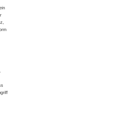
ein
r
z,
form
,
ss
riff