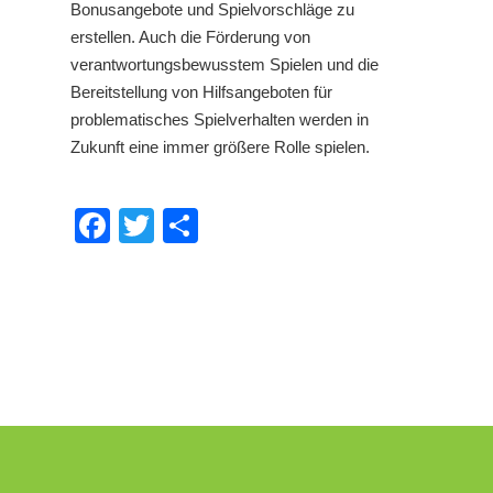
Bonusangebote und Spielvorschläge zu
erstellen. Auch die Förderung von
verantwortungsbewusstem Spielen und die
Bereitstellung von Hilfsangeboten für
problematisches Spielverhalten werden in
Zukunft eine immer größere Rolle spielen.
Facebook
Twitter
Share