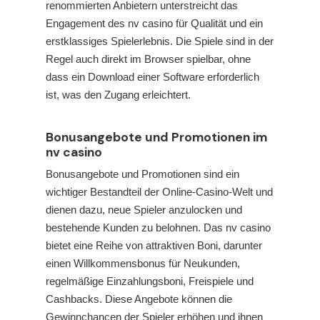
renommierten Anbietern unterstreicht das
Engagement des nv casino für Qualität und ein
erstklassiges Spielerlebnis. Die Spiele sind in der
Regel auch direkt im Browser spielbar, ohne
dass ein Download einer Software erforderlich
ist, was den Zugang erleichtert.
Bonusangebote und Promotionen im
nv casino
Bonusangebote und Promotionen sind ein
wichtiger Bestandteil der Online-Casino-Welt und
dienen dazu, neue Spieler anzulocken und
bestehende Kunden zu belohnen. Das nv casino
bietet eine Reihe von attraktiven Boni, darunter
einen Willkommensbonus für Neukunden,
regelmäßige Einzahlungsboni, Freispiele und
Cashbacks. Diese Angebote können die
Gewinnchancen der Spieler erhöhen und ihnen