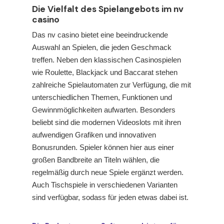
Die Vielfalt des Spielangebots im nv
casino
Das nv casino bietet eine beeindruckende
Auswahl an Spielen, die jeden Geschmack
treffen. Neben den klassischen Casinospielen
wie Roulette, Blackjack und Baccarat stehen
zahlreiche Spielautomaten zur Verfügung, die mit
unterschiedlichen Themen, Funktionen und
Gewinnmöglichkeiten aufwarten. Besonders
beliebt sind die modernen Videoslots mit ihren
aufwendigen Grafiken und innovativen
Bonusrunden. Spieler können hier aus einer
großen Bandbreite an Titeln wählen, die
regelmäßig durch neue Spiele ergänzt werden.
Auch Tischspiele in verschiedenen Varianten
sind verfügbar, sodass für jeden etwas dabei ist.