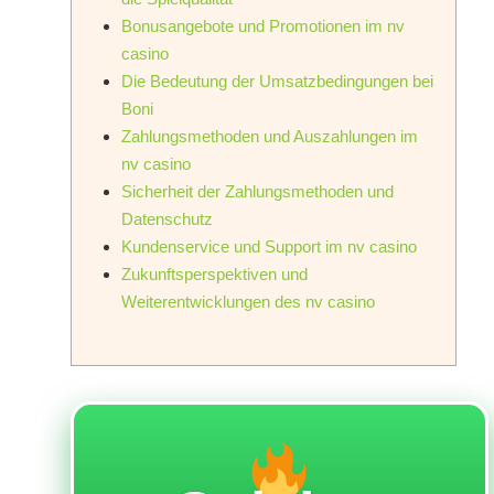
Bonusangebote und Promotionen im nv
casino
Die Bedeutung der Umsatzbedingungen bei
Boni
Zahlungsmethoden und Auszahlungen im
nv casino
Sicherheit der Zahlungsmethoden und
Datenschutz
Kundenservice und Support im nv casino
Zukunftsperspektiven und
Weiterentwicklungen des nv casino