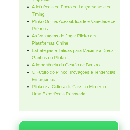
A Influência do Ponto de Lançamento e do
Timing
Plinko Online: Acessibilidade e Variedade de
Prêmios
As Vantagens de Jogar Plinko em
Plataformas Online
Estratégias e Táticas para Maximizar Seus
Ganhos no Plinko
A Importância da Gestão de Bankroll
O Futuro do Plinko: Inovações e Tendências
Emergentes
Plinko e a Cultura do Cassino Moderno:
Uma Experiência Renovada