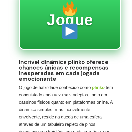
Jogue
Incrível dinâmica plinko oferece
chances únicas e recompensas
inesperadas em cada jogada
emocionante
O jogo de habilidade conhecido como
plinko
tem
conquistado cada vez mais adeptos, tanto em
cassinos físicos quanto em plataformas online. A
dinâmica simples, mas incrivelmente
envolvente, reside na queda de uma esfera
através de um tabuleiro repleto de pinos,
desviando sua trajetória em cada colisão e, por