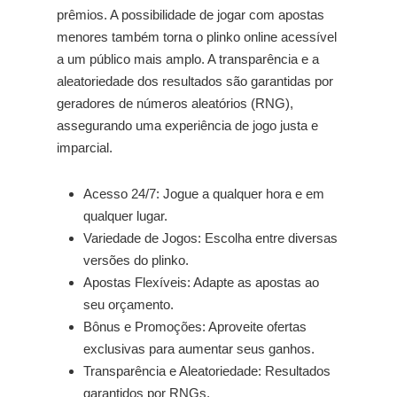
prêmios. A possibilidade de jogar com apostas
menores também torna o plinko online acessível
a um público mais amplo. A transparência e a
aleatoriedade dos resultados são garantidas por
geradores de números aleatórios (RNG),
assegurando uma experiência de jogo justa e
imparcial.
Acesso 24/7: Jogue a qualquer hora e em
qualquer lugar.
Variedade de Jogos: Escolha entre diversas
versões do plinko.
Apostas Flexíveis: Adapte as apostas ao
seu orçamento.
Bônus e Promoções: Aproveite ofertas
exclusivas para aumentar seus ganhos.
Transparência e Aleatoriedade: Resultados
garantidos por RNGs.