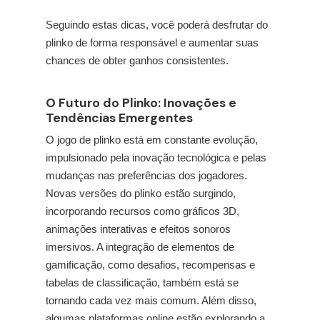
Seguindo estas dicas, você poderá desfrutar do
plinko de forma responsável e aumentar suas
chances de obter ganhos consistentes.
O Futuro do Plinko: Inovações e
Tendências Emergentes
O jogo de plinko está em constante evolução,
impulsionado pela inovação tecnológica e pelas
mudanças nas preferências dos jogadores.
Novas versões do plinko estão surgindo,
incorporando recursos como gráficos 3D,
animações interativas e efeitos sonoros
imersivos. A integração de elementos de
gamificação, como desafios, recompensas e
tabelas de classificação, também está se
tornando cada vez mais comum. Além disso,
algumas plataformas online estão explorando a