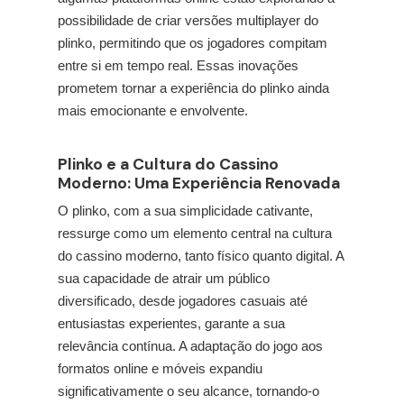
possibilidade de criar versões multiplayer do
plinko, permitindo que os jogadores compitam
entre si em tempo real. Essas inovações
prometem tornar a experiência do plinko ainda
mais emocionante e envolvente.
Plinko e a Cultura do Cassino
Moderno: Uma Experiência Renovada
O plinko, com a sua simplicidade cativante,
ressurge como um elemento central na cultura
do cassino moderno, tanto físico quanto digital. A
sua capacidade de atrair um público
diversificado, desde jogadores casuais até
entusiastas experientes, garante a sua
relevância contínua. A adaptação do jogo aos
formatos online e móveis expandiu
significativamente o seu alcance, tornando-o