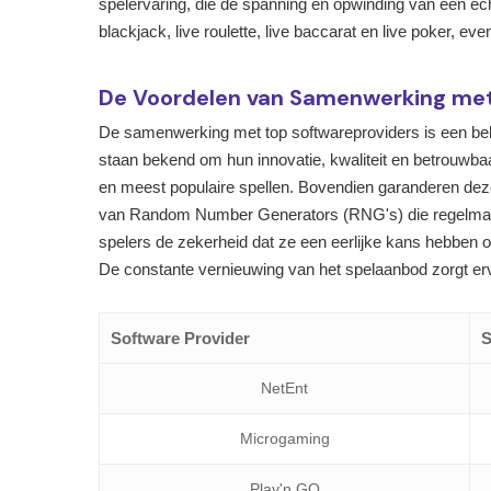
spelervaring, die de spanning en opwinding van een ech
blackjack, live roulette, live baccarat en live poker, 
De Voordelen van Samenwerking met
De samenwerking met top softwareproviders is een bel
staan bekend om hun innovatie, kwaliteit en betrouwba
en meest populaire spellen. Bovendien garanderen deze pr
van Random Number Generators (RNG's) die regelmatig w
spelers de zekerheid dat ze een eerlijke kans hebben o
De constante vernieuwing van het spelaanbod zorgt erv
Software Provider
S
NetEnt
Microgaming
Play'n GO