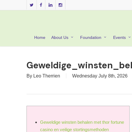
Skip
twitter
facebook
linkedin
instagram
to
main
content
Home
About Us
Foundation
Events
Geweldige_winsten_beh
By
Leo Therrien
Wednesday July 8th, 2026
Geweldige winsten behalen met thor fortune
casino en veilige stortingsmethoden