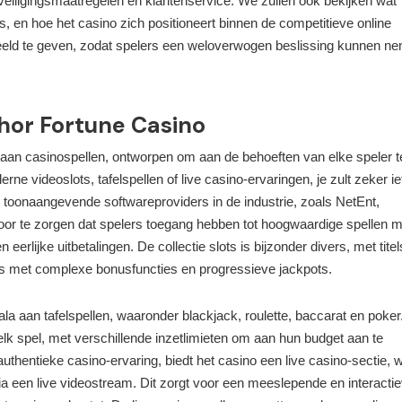
veiligingsmaatregelen en klantenservice. We zullen ook bekijken wat
en hoe het casino zich positioneert binnen de competitieve online
f beeld te geven, zodat spelers een weloverwogen beslissing kunnen n
hor Fortune Casino
 aan casinospellen, ontworpen om aan de behoeften van elke speler t
rne videoslots, tafelspellen of live casino-ervaringen, je zult zeker ie
toonaangevende softwareproviders in de industrie, zoals NetEnt,
r te zorgen dat spelers toegang hebben tot hoogwaardige spellen m
erlijke uitbetalingen. De collectie slots is bijzonder divers, met titel
ots met complexe bonusfuncties en progressieve jackpots.
la aan tafelspellen, waaronder blackjack, roulette, baccarat en poker
elk spel, met verschillende inzetlimieten om aan hun budget aan te
thentieke casino-ervaring, biedt het casino een live casino-sectie, 
ia een live videostream. Dit zorgt voor een meeslepende en interacti