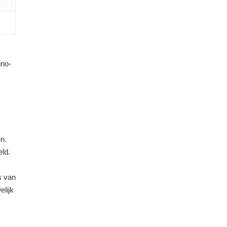
ino-
n.
ld.
s van
elijk