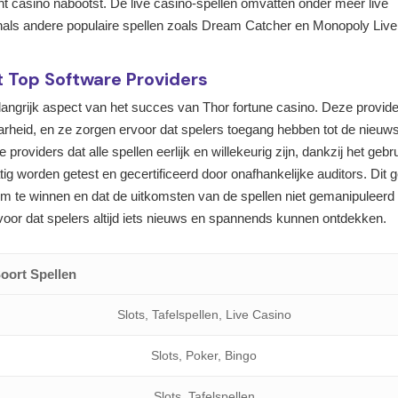
t casino nabootst. De live casino-spellen omvatten onder meer live
evenals andere populaire spellen zoals Dream Catcher en Monopoly Live
 Top Software Providers
angrijk aspect van het succes van Thor fortune casino. Deze provid
arheid, en ze zorgen ervoor dat spelers toegang hebben tot de nieuw
oviders dat alle spellen eerlijk en willekeurig zijn, dankzij het gebr
orden getest en gecertificeerd door onafhankelijke auditors. Dit g
m te winnen en dat de uitkomsten van de spellen niet gemanipuleerd z
oor dat spelers altijd iets nieuws en spannends kunnen ontdekken.
oort Spellen
Slots, Tafelspellen, Live Casino
Slots, Poker, Bingo
Slots, Tafelspellen