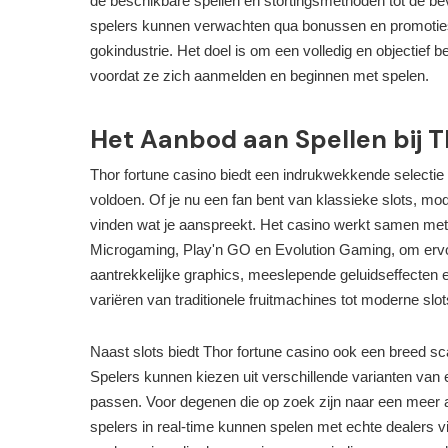
de beschikbare spellen en stortingsmethoden tot de be
spelers kunnen verwachten qua bonussen en promoties, 
gokindustrie. Het doel is om een volledig en objectie
voordat ze zich aanmelden en beginnen met spelen.
Het Aanbod aan Spellen bij T
Thor fortune casino biedt een indrukwekkende selectie
voldoen. Of je nu een fan bent van klassieke slots, mode
vinden wat je aanspreekt. Het casino werkt samen met 
Microgaming, Play'n GO en Evolution Gaming, om ervoo
aantrekkelijke graphics, meeslepende geluidseffecten en e
variëren van traditionele fruitmachines tot moderne sl
Naast slots biedt Thor fortune casino ook een breed sca
Spelers kunnen kiezen uit verschillende varianten van 
passen. Voor degenen die op zoek zijn naar een meer au
spelers in real-time kunnen spelen met echte dealers v