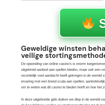
S
Geweldige winsten behal
veilige stortingsmethod
De opwinding van online casino’s is enorm toegenomen,
uitgebreid aanbod aan spellen bieden, maar ook een v
recentelijk veel aandacht heeft gekregen in de wereld 
ervaring met een breed scala aan spellen, aantrekkelijk
om te weten wat dit casino te bieden heeft en hoe het z
In deze uitgebreide gids duiken we diep in de wereld v