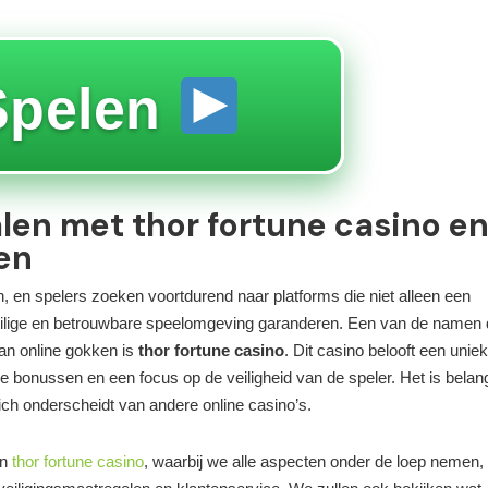
pelen
en met thor fortune casino e
en
 en spelers zoeken voortdurend naar platforms die niet alleen een
eilige en betrouwbare speelomgeving garanderen. Een van de namen 
van online gokken is
thor fortune casino
. Dit casino belooft een unie
e bonussen en een focus op de veiligheid van de speler. Het is belang
ich onderscheidt van andere online casino’s.
an
thor fortune casino
, waarbij we alle aspecten onder de loep nemen,