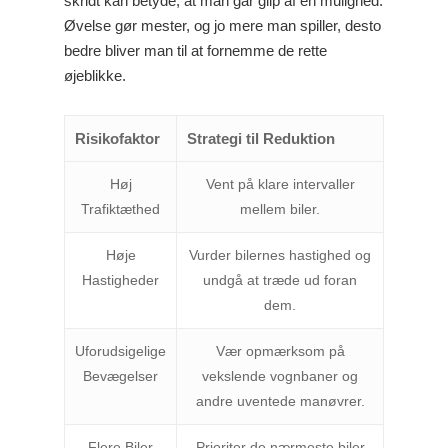
skridt kan betyde, at man går glip af en mulighed.
Øvelse gør mester, og jo mere man spiller, desto
bedre bliver man til at fornemme de rette
øjeblikke.
Risikofaktor
Strategi til Reduktion
Høj
Vent på klare intervaller
Trafiktæthed
mellem biler.
Høje
Vurder bilernes hastighed og
Hastigheder
undgå at træde ud foran
dem.
Uforudsigelige
Vær opmærksom på
Bevægelser
vekslende vognbaner og
andre uventede manøvrer.
Flere Biler
Prioriter de nærmeste biler