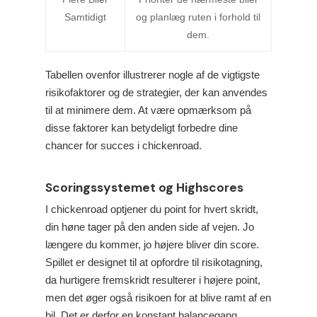
Samtidigt
og planlæg ruten i forhold til
dem.
Tabellen ovenfor illustrerer nogle af de vigtigste
risikofaktorer og de strategier, der kan anvendes
til at minimere dem. At være opmærksom på
disse faktorer kan betydeligt forbedre dine
chancer for succes i chickenroad.
Scoringssystemet og Highscores
I chickenroad optjener du point for hvert skridt,
din høne tager på den anden side af vejen. Jo
længere du kommer, jo højere bliver din score.
Spillet er designet til at opfordre til risikotagning,
da hurtigere fremskridt resulterer i højere point,
men det øger også risikoen for at blive ramt af en
bil. Det er derfor en konstant balancegang