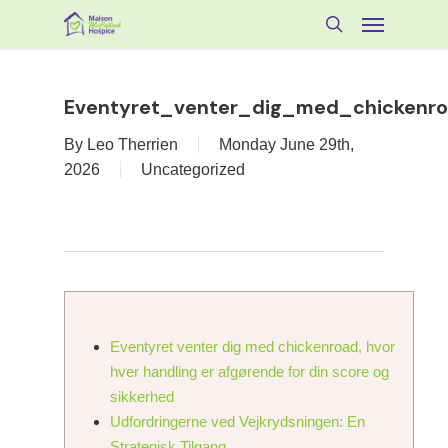
Skip
Menu
to
search
main
content
Eventyret_venter_dig_med_chickenro
By
Leo Therrien
Monday June 29th,
2026
Uncategorized
Eventyret venter dig med chickenroad, hvor
hver handling er afgørende for din score og
sikkerhed
Udfordringerne ved Vejkrydsningen: En
Strategisk Tilgang