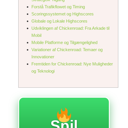
Forstå Trafikflowet og Timing
Scoringssystemet og Highscores
Globale og Lokale Highscores
Udviklingen af Chickenroad: Fra Arkade til
Mobil
Mobile Platforme og Tilgængelighed
Variationer af Chickenroad: Temaer og
Innovationer
Fremtiden for Chickenroad: Nye Muligheder
og Teknologi
Spil