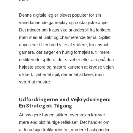
Denne digitale leg er blevet populær for sin
vanedannende gameplay og nostalgiske appel.
Det minder om klassiske arkadespil fra fortiden,
men med et unikt og charmerende tema. Spillet
appellerer til en bred vifte af spillere, fra casual
gamere, der søger en hurtig fornøjelse, til mere
dedikerede spillere, der stræber efter at opnå den
højeste score og mestre kunsten at krydse vejen
sikkert. Det er et spil, der er let at lære, men
svært at mestre.
Udfordringerne ved Vejkrydsningen:
En Strategisk Tilgang
At navigere hønen sikkert over vejen kræver
mere end blot hurtige reflekser. Det handler om
at forudsige trafikmønstre, vurdere hastigheden