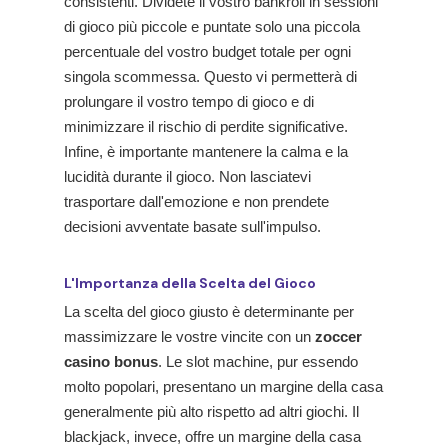
consistenti. Dividete il vostro bankroll in sessioni
di gioco più piccole e puntate solo una piccola
percentuale del vostro budget totale per ogni
singola scommessa. Questo vi permetterà di
prolungare il vostro tempo di gioco e di
minimizzare il rischio di perdite significative.
Infine, è importante mantenere la calma e la
lucidità durante il gioco. Non lasciatevi
trasportare dall'emozione e non prendete
decisioni avventate basate sull'impulso.
L'Importanza della Scelta del Gioco
La scelta del gioco giusto è determinante per
massimizzare le vostre vincite con un
zoccer
casino bonus
. Le slot machine, pur essendo
molto popolari, presentano un margine della casa
generalmente più alto rispetto ad altri giochi. Il
blackjack, invece, offre un margine della casa