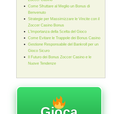
Come Sfruttare al Meglio un Bonus di
Benvenuto
Strategie per Massimizzare le Vincite con il
Zoccer Casino Bonus
L'Importanza della Scelta del Gioco
Come Evitare le Trappole dei Bonus Casino
Gestione Responsabile del Bankroll per un
Gioco Sicuro
Il Futuro dei Bonus Zoccer Casino e le
Nuove Tendenze
Gioca