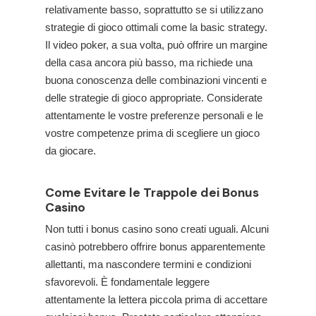
relativamente basso, soprattutto se si utilizzano
strategie di gioco ottimali come la basic strategy.
Il video poker, a sua volta, può offrire un margine
della casa ancora più basso, ma richiede una
buona conoscenza delle combinazioni vincenti e
delle strategie di gioco appropriate. Considerate
attentamente le vostre preferenze personali e le
vostre competenze prima di scegliere un gioco
da giocare.
Come Evitare le Trappole dei Bonus
Casino
Non tutti i bonus casino sono creati uguali. Alcuni
casinò potrebbero offrire bonus apparentemente
allettanti, ma nascondere termini e condizioni
sfavorevoli. È fondamentale leggere
attentamente la lettera piccola prima di accettare