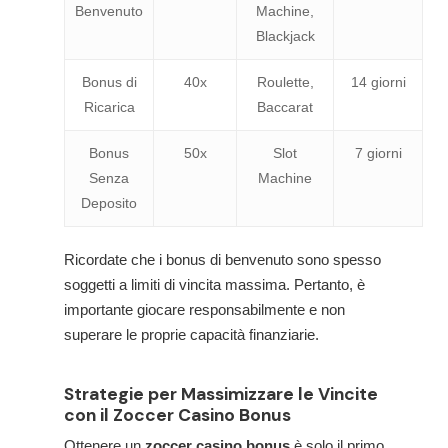
Benvenuto
Machine,
Blackjack
Bonus di
40x
Roulette,
14 giorni
Ricarica
Baccarat
Bonus
50x
Slot
7 giorni
Senza
Machine
Deposito
Ricordate che i bonus di benvenuto sono spesso
soggetti a limiti di vincita massima. Pertanto, è
importante giocare responsabilmente e non
superare le proprie capacità finanziarie.
Strategie per Massimizzare le Vincite
con il Zoccer Casino Bonus
Ottenere un
zoccer casino bonus
è solo il primo