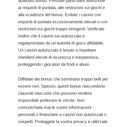
qualsiasi bonus. Prestate particolare attenzione
ai requisiti di puntata, alle restrizioni sui giochi e
alla scadenza del bonus. Evitate i casinò con
requisiti di puntata eccessivamente elevati o con
restrizioni sui giochi troppo stringenti. Verificate
inoltre che il casinò sia autorizzato e
regolamentato da un'autorità di gioco affidabile.
Un casinò autorizzato è tenuto a rispettare
standard elevati di sicurezza e trasparenza,
proteggendo i giocatori da frodi e abusi.
Diffidate dei bonus che sembrano troppo belli per
essere veri. Spesso, questi bonus nascondono
clausole nascoste che possono rendere
impossibile prelevare le vincite. Non
comunichiate mai le vostre informazioni
personali o finanziarie a casinò non autorizzati o
sospetti. Proteggete la vostra privacy e utilizzate