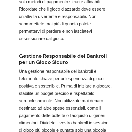
solo metodi di pagamento sicuri e affidabili.
Ricordate che il gioco d'azzardo deve essere
un'attività divertente e responsabile. Non
scommettete mai più di quanto potete
permettervi di perdere e non lasciatevi
ossessionare dal gioco.
Gestione Responsabile del Bankroll
per un Gioco Sicuro
Una gestione responsabile del bankroll è
l'elemento chiave per un'esperienza di gioco
positiva e sostenibile. Prima di iniziare a giocare,
stabilite un budget preciso e rispettatelo
scrupolosamente. Non utilizzate mai denaro
destinato ad altre spese essenziali, come il
pagamento delle bollette o l'acquisto di generi
alimentari. Dividete il vostro bankroll in sessioni
di gioco più piccole e puntate solo una piccola