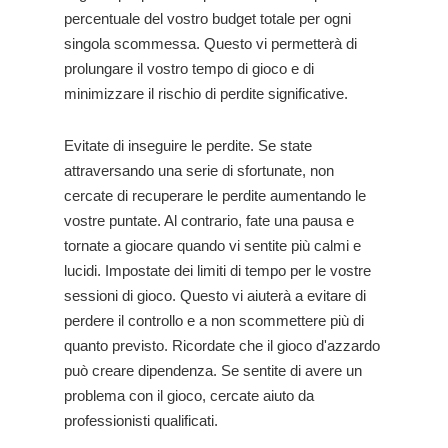
percentuale del vostro budget totale per ogni
singola scommessa. Questo vi permetterà di
prolungare il vostro tempo di gioco e di
minimizzare il rischio di perdite significative.
Evitate di inseguire le perdite. Se state
attraversando una serie di sfortunate, non
cercate di recuperare le perdite aumentando le
vostre puntate. Al contrario, fate una pausa e
tornate a giocare quando vi sentite più calmi e
lucidi. Impostate dei limiti di tempo per le vostre
sessioni di gioco. Questo vi aiuterà a evitare di
perdere il controllo e a non scommettere più di
quanto previsto. Ricordate che il gioco d'azzardo
può creare dipendenza. Se sentite di avere un
problema con il gioco, cercate aiuto da
professionisti qualificati.