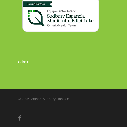
admin
© 2026 Maison Sudbury Hospice.
facebook