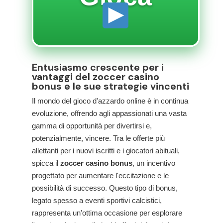
Entusiasmo crescente per i
vantaggi del zoccer casino
bonus e le sue strategie vincenti
Il mondo del gioco d'azzardo online è in continua
evoluzione, offrendo agli appassionati una vasta
gamma di opportunità per divertirsi e,
potenzialmente, vincere. Tra le offerte più
allettanti per i nuovi iscritti e i giocatori abituali,
spicca il
zoccer casino bonus
, un incentivo
progettato per aumentare l'eccitazione e le
possibilità di successo. Questo tipo di bonus,
legato spesso a eventi sportivi calcistici,
rappresenta un'ottima occasione per esplorare