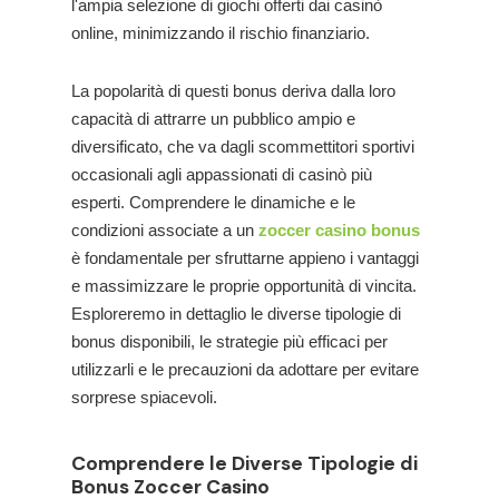
l'ampia selezione di giochi offerti dai casinò
online, minimizzando il rischio finanziario.
La popolarità di questi bonus deriva dalla loro
capacità di attrarre un pubblico ampio e
diversificato, che va dagli scommettitori sportivi
occasionali agli appassionati di casinò più
esperti. Comprendere le dinamiche e le
condizioni associate a un
zoccer casino bonus
è fondamentale per sfruttarne appieno i vantaggi
e massimizzare le proprie opportunità di vincita.
Esploreremo in dettaglio le diverse tipologie di
bonus disponibili, le strategie più efficaci per
utilizzarli e le precauzioni da adottare per evitare
sorprese spiacevoli.
Comprendere le Diverse Tipologie di
Bonus Zoccer Casino