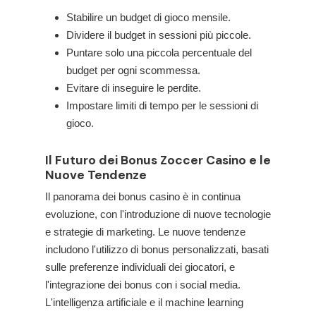
Stabilire un budget di gioco mensile.
Dividere il budget in sessioni più piccole.
Puntare solo una piccola percentuale del
budget per ogni scommessa.
Evitare di inseguire le perdite.
Impostare limiti di tempo per le sessioni di
gioco.
Il Futuro dei Bonus Zoccer Casino e le
Nuove Tendenze
Il panorama dei bonus casino è in continua
evoluzione, con l'introduzione di nuove tecnologie
e strategie di marketing. Le nuove tendenze
includono l'utilizzo di bonus personalizzati, basati
sulle preferenze individuali dei giocatori, e
l'integrazione dei bonus con i social media.
L'intelligenza artificiale e il machine learning