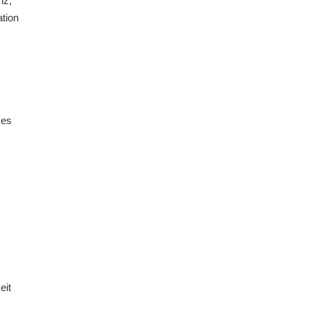
nz,
tion
xes
eit