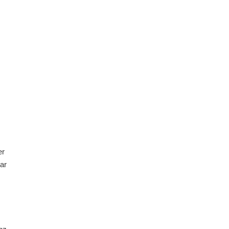
er
ar