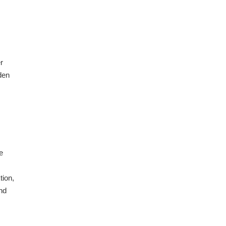
r
den
e
tion,
nd