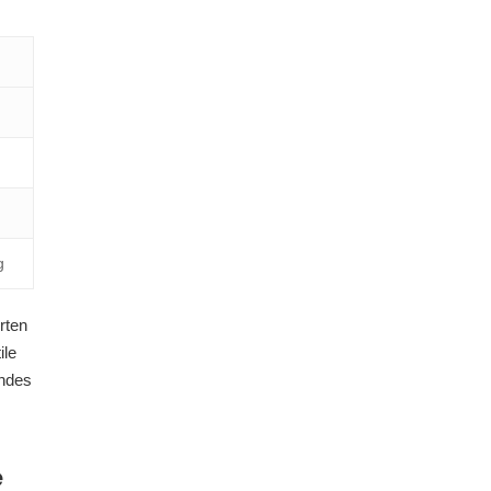
g
rten
ile
endes
e