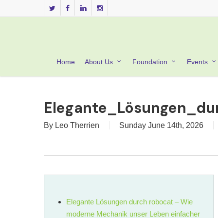
Skip
twitter
facebook
linkedin
instagram
to
main
content
Home
About Us
Foundation
Events
Elegante_Lösungen_du
By
Leo Therrien
Sunday June 14th, 2026
Elegante Lösungen durch robocat – Wie
moderne Mechanik unser Leben einfacher