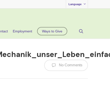
Language
search
ntact
Employment
Ways to Give
echanik_unser_Leben_einfa
No Comments