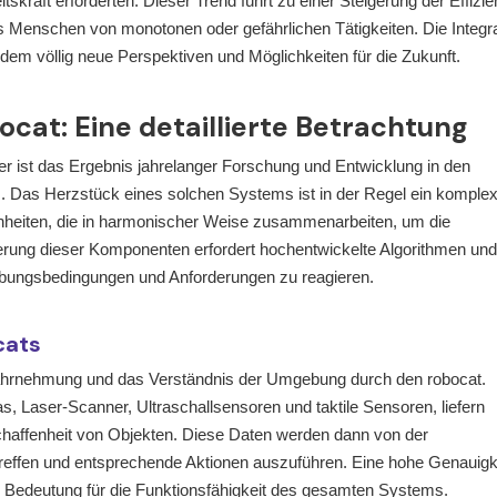
kraft erforderten. Dieser Trend führt zu einer Steigerung der Effizie
s Menschen von monotonen oder gefährlichen Tätigkeiten. Die Integra
udem völlig neue Perspektiven und Möglichkeiten für die Zukunft.
cat: Eine detaillierte Betrachtung
; er ist das Ergebnis jahrelanger Forschung und Entwicklung in den
z. Das Herzstück eines solchen Systems ist in der Regel ein komple
heiten, die in harmonischer Weise zusammenarbeiten, um die
rung dieser Komponenten erfordert hochentwickelte Algorithmen und
ebungsbedingungen und Anforderungen zu reagieren.
cats
 Wahrnehmung und das Verständnis der Umgebung durch den robocat.
 Laser-Scanner, Ultraschallsensoren und taktile Sensoren, liefern
chaffenheit von Objekten. Diese Daten werden dann von der
treffen und entsprechende Aktionen auszuführen. Eine hohe Genauigk
r Bedeutung für die Funktionsfähigkeit des gesamten Systems.