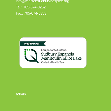
info@maisonsudburyhospice.org
Tel.: 705-674-9252
Fax: 705-674-5393
admin