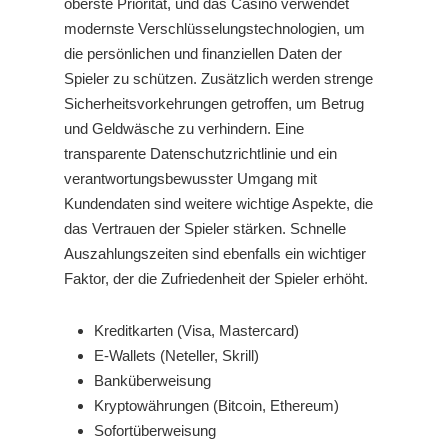
oberste Priorität, und das Casino verwendet
modernste Verschlüsselungstechnologien, um
die persönlichen und finanziellen Daten der
Spieler zu schützen. Zusätzlich werden strenge
Sicherheitsvorkehrungen getroffen, um Betrug
und Geldwäsche zu verhindern. Eine
transparente Datenschutzrichtlinie und ein
verantwortungsbewusster Umgang mit
Kundendaten sind weitere wichtige Aspekte, die
das Vertrauen der Spieler stärken. Schnelle
Auszahlungszeiten sind ebenfalls ein wichtiger
Faktor, der die Zufriedenheit der Spieler erhöht.
Kreditkarten (Visa, Mastercard)
E-Wallets (Neteller, Skrill)
Banküberweisung
Kryptowährungen (Bitcoin, Ethereum)
Sofortüberweisung