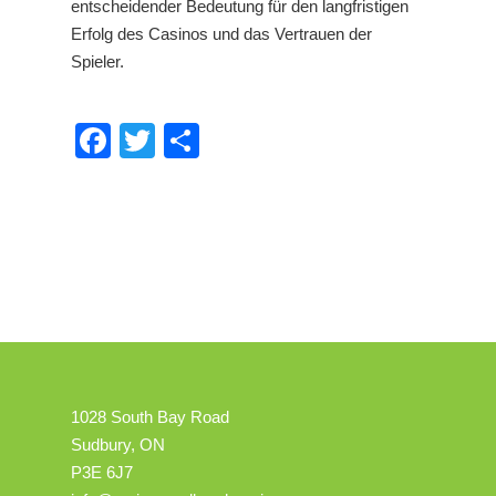
entscheidender Bedeutung für den langfristigen
Erfolg des Casinos und das Vertrauen der
Spieler.
Facebook
Twitter
Share
1028 South Bay Road
Sudbury, ON
P3E 6J7