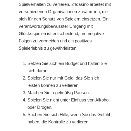
Spielverhalten zu verlieren. 24casino arbeitet mit
verschiedenen Organisationen zusammen, die
sich für den Schutz von Spielern einsetzen. Ein
verantwortungsbewusster Umgang mit
Glücksspielen ist entscheidend, um negative
Folgen zu vermeiden und ein positives
Spielerlebnis zu gewährleisten.
Setzen Sie sich ein Budget und halten Sie
sich daran.
Spielen Sie nur mit Geld, das Sie sich
leisten können zu verlieren.
Machen Sie regelmäßig Pausen.
Spielen Sie nicht unter Einfluss von Alkohol
oder Drogen.
Suchen Sie sich Hilfe, wenn Sie das Gefühl
haben, die Kontrolle zu verlieren.