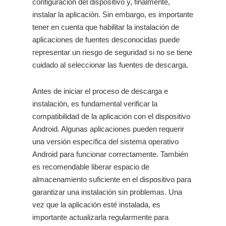
configuración del dispositivo y, finalmente,
instalar la aplicación. Sin embargo, es importante
tener en cuenta que habilitar la instalación de
aplicaciones de fuentes desconocidas puede
representar un riesgo de seguridad si no se tiene
cuidado al seleccionar las fuentes de descarga.
Antes de iniciar el proceso de descarga e
instalación, es fundamental verificar la
compatibilidad de la aplicación con el dispositivo
Android. Algunas aplicaciones pueden requerir
una versión específica del sistema operativo
Android para funcionar correctamente. También
es recomendable liberar espacio de
almacenamiento suficiente en el dispositivo para
garantizar una instalación sin problemas. Una
vez que la aplicación esté instalada, es
importante actualizarla regularmente para