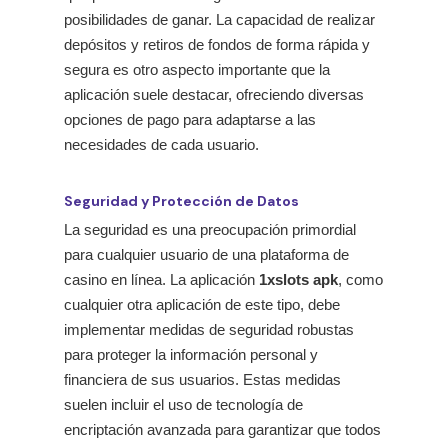
posibilidades de ganar. La capacidad de realizar
depósitos y retiros de fondos de forma rápida y
segura es otro aspecto importante que la
aplicación suele destacar, ofreciendo diversas
opciones de pago para adaptarse a las
necesidades de cada usuario.
Seguridad y Protección de Datos
La seguridad es una preocupación primordial
para cualquier usuario de una plataforma de
casino en línea. La aplicación
1xslots apk
, como
cualquier otra aplicación de este tipo, debe
implementar medidas de seguridad robustas
para proteger la información personal y
financiera de sus usuarios. Estas medidas
suelen incluir el uso de tecnología de
encriptación avanzada para garantizar que todos