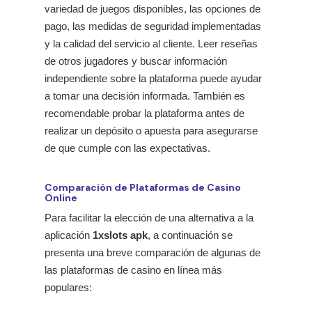
variedad de juegos disponibles, las opciones de
pago, las medidas de seguridad implementadas
y la calidad del servicio al cliente. Leer reseñas
de otros jugadores y buscar información
independiente sobre la plataforma puede ayudar
a tomar una decisión informada. También es
recomendable probar la plataforma antes de
realizar un depósito o apuesta para asegurarse
de que cumple con las expectativas.
Comparación de Plataformas de Casino
Online
Para facilitar la elección de una alternativa a la
aplicación
1xslots apk
, a continuación se
presenta una breve comparación de algunas de
las plataformas de casino en línea más
populares: