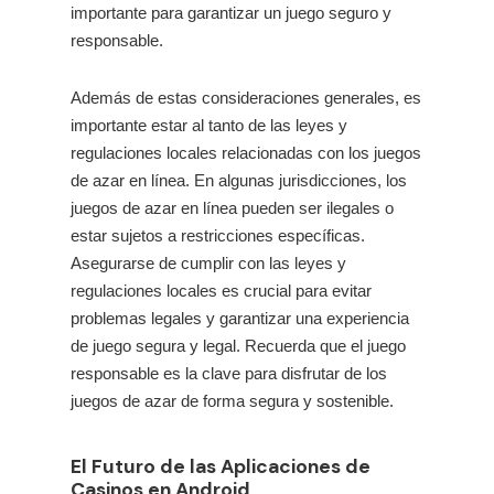
importante para garantizar un juego seguro y
responsable.
Además de estas consideraciones generales, es
importante estar al tanto de las leyes y
regulaciones locales relacionadas con los juegos
de azar en línea. En algunas jurisdicciones, los
juegos de azar en línea pueden ser ilegales o
estar sujetos a restricciones específicas.
Asegurarse de cumplir con las leyes y
regulaciones locales es crucial para evitar
problemas legales y garantizar una experiencia
de juego segura y legal. Recuerda que el juego
responsable es la clave para disfrutar de los
juegos de azar de forma segura y sostenible.
El Futuro de las Aplicaciones de
Casinos en Android