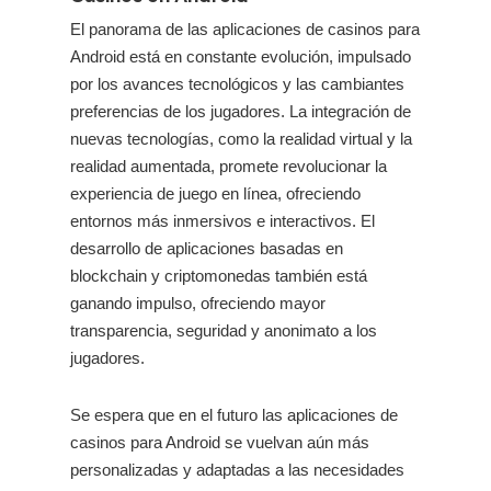
El panorama de las aplicaciones de casinos para
Android está en constante evolución, impulsado
por los avances tecnológicos y las cambiantes
preferencias de los jugadores. La integración de
nuevas tecnologías, como la realidad virtual y la
realidad aumentada, promete revolucionar la
experiencia de juego en línea, ofreciendo
entornos más inmersivos e interactivos. El
desarrollo de aplicaciones basadas en
blockchain y criptomonedas también está
ganando impulso, ofreciendo mayor
transparencia, seguridad y anonimato a los
jugadores.
Se espera que en el futuro las aplicaciones de
casinos para Android se vuelvan aún más
personalizadas y adaptadas a las necesidades