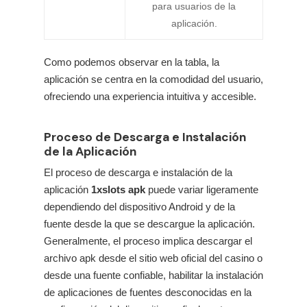
para usuarios de la
aplicación.
Como podemos observar en la tabla, la
aplicación se centra en la comodidad del usuario,
ofreciendo una experiencia intuitiva y accesible.
Proceso de Descarga e Instalación
de la Aplicación
El proceso de descarga e instalación de la
aplicación
1xslots apk
puede variar ligeramente
dependiendo del dispositivo Android y de la
fuente desde la que se descargue la aplicación.
Generalmente, el proceso implica descargar el
archivo apk desde el sitio web oficial del casino o
desde una fuente confiable, habilitar la instalación
de aplicaciones de fuentes desconocidas en la