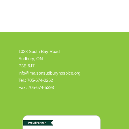
1028 South Bay Road
Sudbury, ON
P3E 6J7
info@maisonsudburyhospice.org
Tel.: 705-674-9252
Fax: 705-674-5393