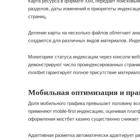
Карта ресурса в формате XML передаёт поисковым
разделов, даты изменений и приоритеты индексаци
страниц.
Деление карты на несколько файлов облегчает а
создаются для различных видов материалов. Инде
Мониторинг статуса индексации через консоли ве
демонстрируют число проиндексированных страниц
mostbet гарантирует полное присутствие материало
Мобильная оптимизация и пра
Доля мобильного трафика превышает половину все
применяют mobile-first индексацию, оценивая пла
оформления мостбет казино существенно снижает 
Адаптивная разметка автоматически адаптирует р