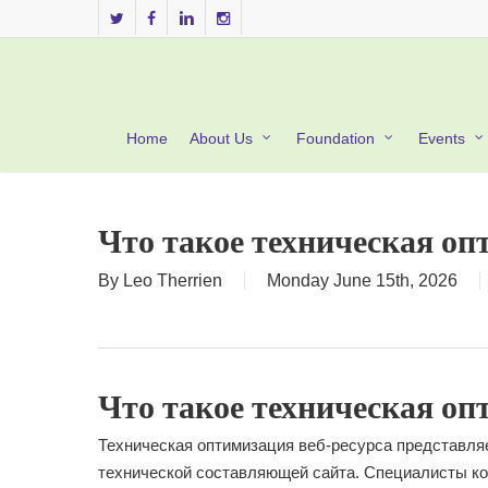
Skip
twitter
facebook
linkedin
instagram
to
main
content
Home
About Us
Foundation
Events
Что такое техническая оп
By
Leo Therrien
Monday June 15th, 2026
Что такое техническая оп
Техническая оптимизация веб-ресурса представля
технической составляющей сайта. Специалисты ко