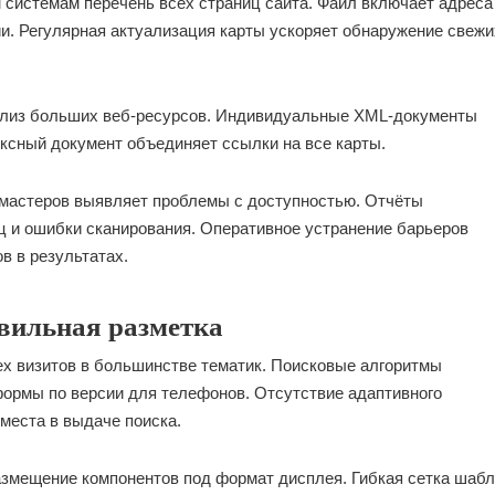
 системам перечень всех страниц сайта. Файл включает адреса
и. Регулярная актуализация карты ускоряет обнаружение свежи
нализ больших веб-ресурсов. Индивидуальные XML-документы
ксный документ объединяет ссылки на все карты.
бмастеров выявляет проблемы с доступностью. Отчёты
 и ошибки сканирования. Оперативное устранение барьеров
в в результатах.
вильная разметка
х визитов в большинстве тематик. Поисковые алгоритмы
тформы по версии для телефонов. Отсутствие адаптивного
места в выдаче поиска.
азмещение компонентов под формат дисплея. Гибкая сетка шаб