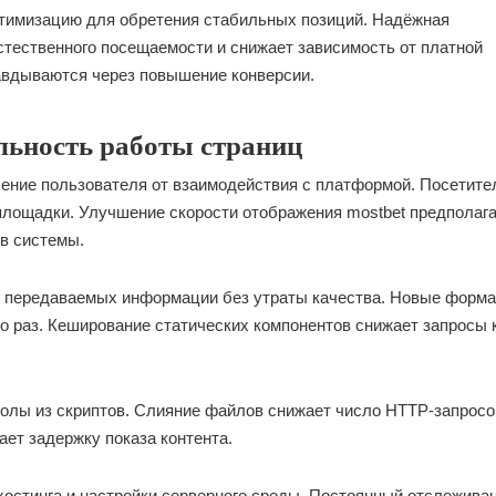
тимизацию для обретения стабильных позиций. Надёжная
стественного посещаемости и снижает зависимость от платной
авдываются через повышение конверсии.
льность работы страниц
ление пользователя от взаимодействия с платформой. Посетите
площадки. Улучшение скорости отображения mostbet предполаг
в системы.
 передаваемых информации без утраты качества. Новые форм
 раз. Кеширование статических компонентов снижает запросы 
олы из скриптов. Слияние файлов снижает число HTTP-запросо
ает задержку показа контента.
хостинга и настройки серверного среды. Постоянный отслежива