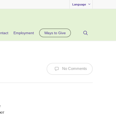
Language
search
ntact
Employment
Ways to Give
No Comments
е
яют