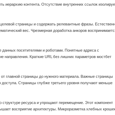
ть иерархию контента. Отсутствие внутренних ссылок изолируе
целевой страницы и содержать релевантные фразы. Естествен
матический вес. Чрезмерная доработка анкоров воспринимаетс
е данных посетителями и роботами. Понятные адреса с
е направления. Краткие URL без лишних параметров мостбет
 от главной страницы до нужного материала. Важные страницы
о доступа. Страницы глубже третьего уровня получают меньше
о структуре ресурса и упрощают перемещение. Этот компонент
ышает восприятие архитектуры. Микроразметка хлебных кроше