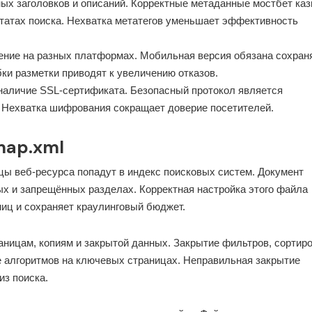
ых заголовков и описаний. Корректные метаданные мостбет каз
татах поиска. Нехватка метатегов уменьшает эффективность
ение на разных платформах. Мобильная версия обязана сохран
ки разметки приводят к увеличению отказов.
аличие SSL-сертификата. Безопасный протокол является
 Нехватка шифрования сокращает доверие посетителей.
emap.xml
цы веб-ресурса попадут в индекс поисковых систем. Документ
тых и запрещённых разделах. Корректная настройка этого файла
иц и сохраняет краулинговый бюджет.
ницам, копиям и закрытой данных. Закрытие фильтров, сортир
е алгоритмов на ключевых страницах. Неправильная закрытие
из поиска.