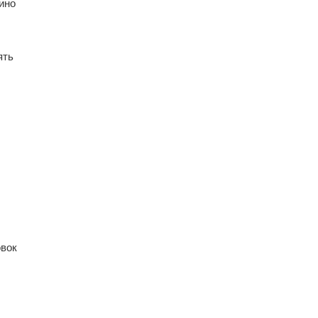
ино
ять
овок