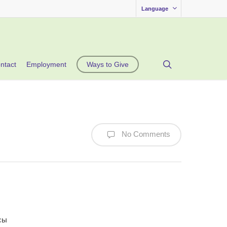
Language
search
ntact
Employment
Ways to Give
No Comments
сы