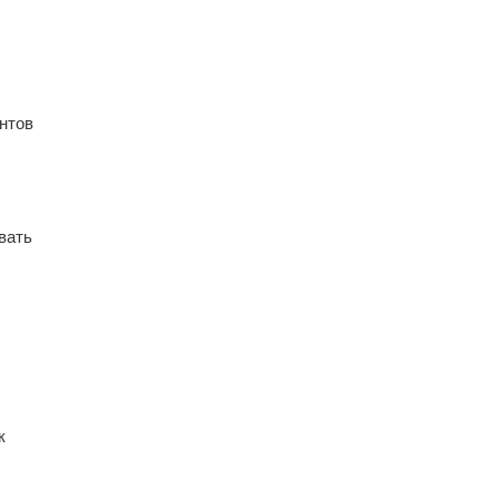
нтов
вать
к