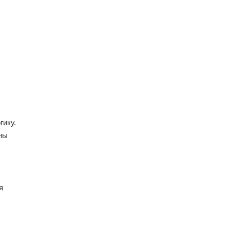
гику.
ны
я