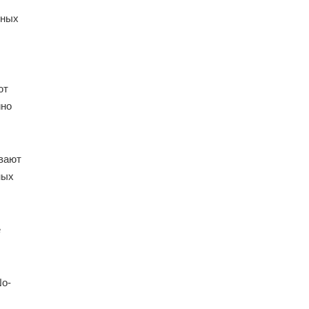
тных
ют
ино
вают
ных
e
No-