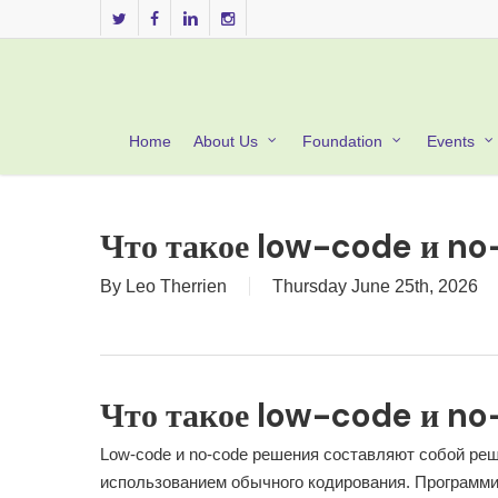
Skip
twitter
facebook
linkedin
instagram
to
main
content
Home
About Us
Foundation
Events
Что такое low-code и n
By
Leo Therrien
Thursday June 25th, 2026
Что такое low-code и n
Low-code и no-code решения составляют собой ре
использованием обычного кодирования. Программ