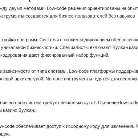
ежду двумя методами. Low-code решения ориентированы на опы
инструменты создаются для бизнес-пользователей без навыков
стройки программ. Системы с низким кодированием обеспечива
уникальной бизнес-логики. Специалисты включают Вулкан каз
 кодирования дают фиксированный набор функций.
в зависимости от типа системы. Low-code платформы поддержи
вневой архитектурой. No-code инструменты годятся для неслож
ние no-code систем требует несколько суток. Освоение low-cod
ы казино Вулкан.
w-code обеспечивает доступ к исходному коду для изменения. 
ацию.