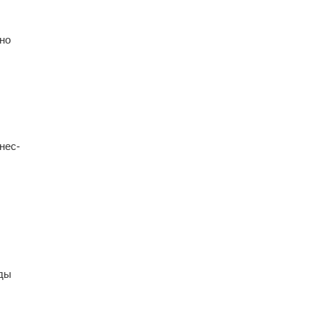
но
нес-
нды