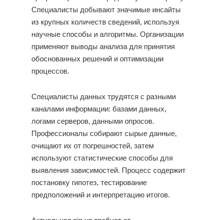
Специалисты добывают значимые инсайты
из крупных количеств сведений, используя
научные способы и алгоритмы. Организации
применяют выводы анализа для принятия
обоснованных решений и оптимизации
процессов.
Специалисты данных трудятся с разными
каналами информации: базами данных,
логами серверов, данными опросов.
Профессионалы собирают сырые данные,
очищают их от погрешностей, затем
используют статистические способы для
выявления зависимостей. Процесс содержит
постановку гипотез, тестирование
предположений и интерпретацию итогов.