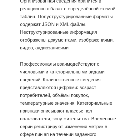
Организованная сведения хранится в
реляционных базах с определённой схемой
таблиц. Полуструктурированные форматы
содержат JSON и XML файлы.
Неструктурированные информация
отображены документами, изображениями,
видео, аудиозаписями.
Профессионалы взаимодействуют с
числовыми и категориальными видами
сведений. Количественные сведения
представляются цифрами: возраст
потребителей, объёмы покупок,
температурные значения. Категориальные
признаки описывают классы: пол
пользователя, зону жительства. Временные
серии регистрируют изменения метрик в
сфере пин ап на течении заданного