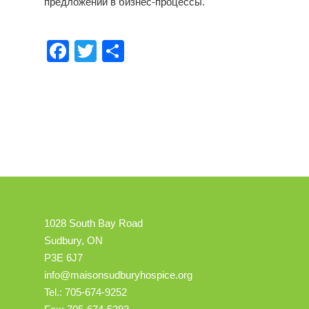
предложений в бизнес-процессы.
Facebook
Twitter
Share
1028 South Bay Road
Sudbury, ON
P3E 6J7
info@maisonsudburyhospice.org
Tel.: 705-674-9252