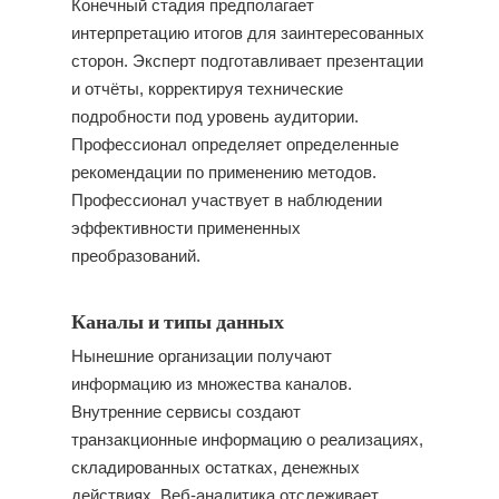
Конечный стадия предполагает
интерпретацию итогов для заинтересованных
сторон. Эксперт подготавливает презентации
и отчёты, корректируя технические
подробности под уровень аудитории.
Профессионал определяет определенные
рекомендации по применению методов.
Профессионал участвует в наблюдении
эффективности примененных
преобразований.
Каналы и типы данных
Нынешние организации получают
информацию из множества каналов.
Внутренние сервисы создают
транзакционные информацию о реализациях,
складированных остатках, денежных
действиях. Веб-аналитика отслеживает