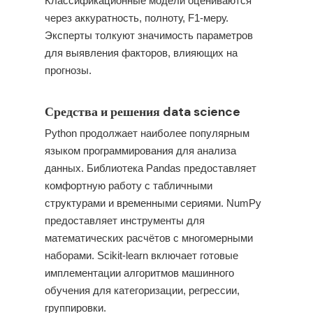
Классификационные модели оцениваются
через аккуратность, полноту, F1-меру.
Эксперты толкуют значимость параметров
для выявления факторов, влияющих на
прогнозы.
Средства и решения data science
Python продолжает наиболее популярным
языком программирования для анализа
данных. Библиотека Pandas предоставляет
комфортную работу с табличными
структурами и временными сериями. NumPy
предоставляет инструменты для
математических расчётов с многомерными
наборами. Scikit-learn включает готовые
имплементации алгоритмов машинного
обучения для категоризации, регрессии,
группировки.