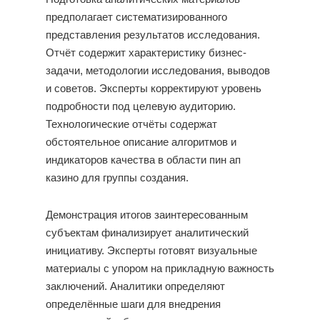
предполагает систематизированного
представления результатов исследования.
Отчёт содержит характеристику бизнес-
задачи, методологии исследования, выводов
и советов. Эксперты корректируют уровень
подробности под целевую аудиторию.
Технологические отчёты содержат
обстоятельное описание алгоритмов и
индикаторов качества в области пин ап
казино для группы создания.
Демонстрация итогов заинтересованным
субъектам финализирует аналитический
инициативу. Эксперты готовят визуальные
материалы с упором на прикладную важность
заключений. Аналитики определяют
определённые шаги для внедрения