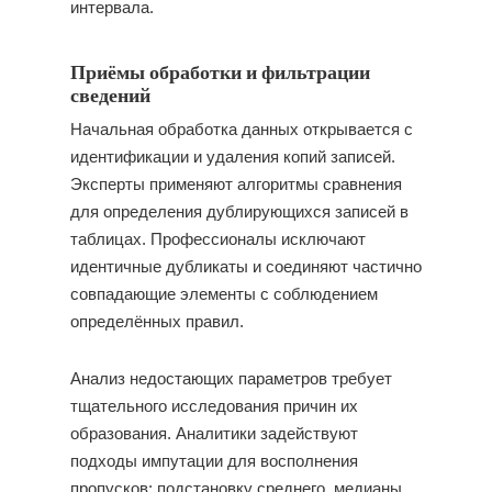
интервала.
Приёмы обработки и фильтрации
сведений
Начальная обработка данных открывается с
идентификации и удаления копий записей.
Эксперты применяют алгоритмы сравнения
для определения дублирующихся записей в
таблицах. Профессионалы исключают
идентичные дубликаты и соединяют частично
совпадающие элементы с соблюдением
определённых правил.
Анализ недостающих параметров требует
тщательного исследования причин их
образования. Аналитики задействуют
подходы импутации для восполнения
пропусков: подстановку среднего, медианы