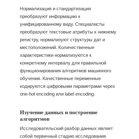
Нормализация и стандартизация
преобразуют информацию к
унифицированному виду. Специалисты
преобразуют текстовые атрибуты к нижнему
регистру, нормализуют структуры дат и
местоположений. Количественные
характеристики нормализуются к
конкретному интервалу для правильной
функционирования алгоритмов машинного
обучения. Качественные переменные
кодируются цифровыми параметрами через
one-hot encoding или label encoding.
Изучение данных и построение
алгоритмов
Исследовательский разбор данных являет
собой первичный стадию исследования