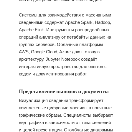
Системы для взаимодействия с массивными
сведениями содержат Apache Spark, Hadoop,
Apache Flink. Инструменты распределённых
операций анализируют петабайты данных на
группах серверов. Облачные платформы
AWS, Google Cloud, Azure дают готовую
архитектуру. Jupyter Notebook создаёт
интерактивную пространство для опытов с
кодом и документирования работ.
Представление выводов и документы
Визуализация сведений трансформирует
комплексные цифровые массивы в понятные
графические образы. Специалисты выбирают
вид графика в зависимости от типа сведений
и целей презентации. Столбчатые диаграммы