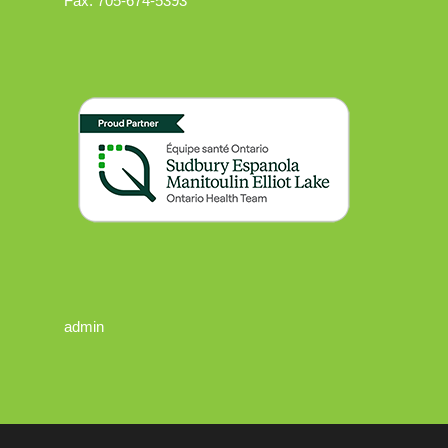
Fax: 705-674-5393
admin