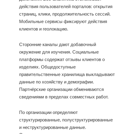
действия пользователей порталов: открытия
страниц, клики, продолжительность сессий.
Мобильные сервисы фиксируют действия
клиентов и геолокацию.
Сторонние каналы дают добавочный
окружение для изучения. Социальные
платформы содержат отзывы клиентов о
изделиях. Общедоступные
правительственные хранилища выкладывают
данные по хозяйству и демографии.
Партнёрские организации обмениваются
сведениями в пределах совместных работ.
По организации определяют
структурированные, полуструктурированные
и неструктурированные данные.