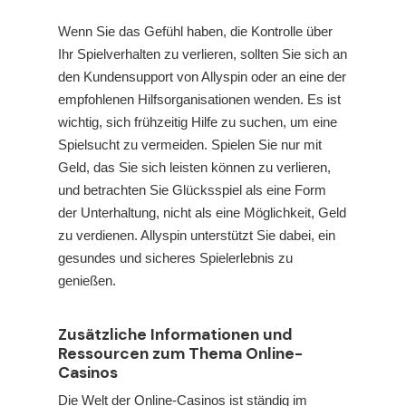
Wenn Sie das Gefühl haben, die Kontrolle über
Ihr Spielverhalten zu verlieren, sollten Sie sich an
den Kundensupport von Allyspin oder an eine der
empfohlenen Hilfsorganisationen wenden. Es ist
wichtig, sich frühzeitig Hilfe zu suchen, um eine
Spielsucht zu vermeiden. Spielen Sie nur mit
Geld, das Sie sich leisten können zu verlieren,
und betrachten Sie Glücksspiel als eine Form
der Unterhaltung, nicht als eine Möglichkeit, Geld
zu verdienen. Allyspin unterstützt Sie dabei, ein
gesundes und sicheres Spielerlebnis zu
genießen.
Zusätzliche Informationen und
Ressourcen zum Thema Online-
Casinos
Die Welt der Online-Casinos ist ständig im