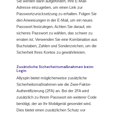
Sie werden dann aufgefordert, Ihre E-Mail-
Adresse einzugeben, um einen Link zur
Passwortzurücksetzung zu erhalten. Folgen Sie
den Anweisungen in der E-Mail, um ein neues
Passwort festzulegen. Achten Sie darauf, ein
sicheres Passwort zu wählen, das schwer zu
erraten ist. Verwenden Sie eine Kombination aus
Buchstaben, Zahlen und Sonderzeichen, um die
Sicherheit Ihres Kontos zu gewährleisten.
Zusätzliche Sicherheitsmaßnahmen beim
Login
Allyspin bietet möglicherweise zusätzliche
Sicherheitsmaßnahmen wie die Zwei-Faktor-
Authentifizierung (2FA) an. Bei der 2FA wird
zusätzlich zu Ihrem Passwort ein weiterer Code
benötigt, der an Ihr Mobilgerät gesendet wird.
Dies bietet einen zusätzlichen Schutz vor