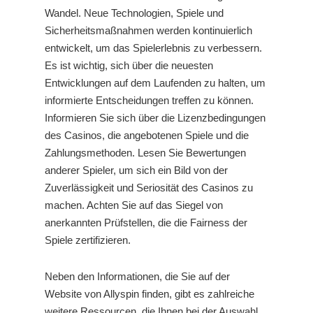
Wandel. Neue Technologien, Spiele und
Sicherheitsmaßnahmen werden kontinuierlich
entwickelt, um das Spielerlebnis zu verbessern.
Es ist wichtig, sich über die neuesten
Entwicklungen auf dem Laufenden zu halten, um
informierte Entscheidungen treffen zu können.
Informieren Sie sich über die Lizenzbedingungen
des Casinos, die angebotenen Spiele und die
Zahlungsmethoden. Lesen Sie Bewertungen
anderer Spieler, um sich ein Bild von der
Zuverlässigkeit und Seriosität des Casinos zu
machen. Achten Sie auf das Siegel von
anerkannten Prüfstellen, die die Fairness der
Spiele zertifizieren.
Neben den Informationen, die Sie auf der
Website von Allyspin finden, gibt es zahlreiche
weitere Ressourcen, die Ihnen bei der Auswahl