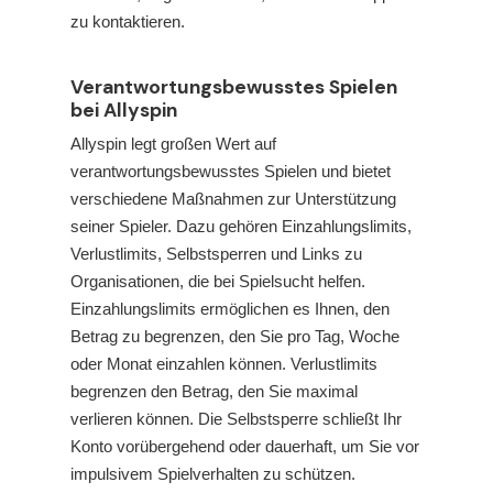
zu kontaktieren.
Verantwortungsbewusstes Spielen
bei Allyspin
Allyspin legt großen Wert auf
verantwortungsbewusstes Spielen und bietet
verschiedene Maßnahmen zur Unterstützung
seiner Spieler. Dazu gehören Einzahlungslimits,
Verlustlimits, Selbstsperren und Links zu
Organisationen, die bei Spielsucht helfen.
Einzahlungslimits ermöglichen es Ihnen, den
Betrag zu begrenzen, den Sie pro Tag, Woche
oder Monat einzahlen können. Verlustlimits
begrenzen den Betrag, den Sie maximal
verlieren können. Die Selbstsperre schließt Ihr
Konto vorübergehend oder dauerhaft, um Sie vor
impulsivem Spielverhalten zu schützen.