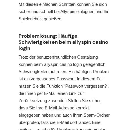
Mit diesen einfachen Schritten können Sie sich
sicher und schnell bei Allyspin einloggen und Ihr
Spielerlebnis genießen.
Problemlösung: Häufige
Schwierigkeiten beim allyspin casino
login
Trotz der benutzerfreundlichen Gestaltung
können beim allyspin casino login gelegentlich
Schwierigkeiten auftreten. Ein häufiges Problem
ist ein vergessenes Passwort. In diesem Fall
nutzen Sie die Funktion “Passwort vergessen?”,
die Ihnen per E-Mail einen Link zur
Zurücksetzung zusendet. Stellen Sie sicher,
dass Sie Ihre E-Mail-Adresse korrekt
eingegeben haben und auch Ihren Spam-Ordner
überprüfen, falls die E-Mail dort landet. Eine
weitere Ursache für Probleme kann ein Fehler