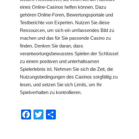
eines Online-Casinos helfen können. Dazu
gehören Online-Foren, Bewertungsportale und
Testberichte von Experten. Nutzen Sie diese
Ressourcen, um sich ein umfassendes Bild zu
machen und das für Sie passende Casino zu
finden. Denken Sie daran, dass
verantwortungsbewusstes Spielen der Schlüssel
zu einem positiven und unterhaltsamen
Spielerlebnis ist. Nehmen Sie sich die Zeit, die
Nutzungsbedingungen des Casinos sorgfältig zu
lesen, und setzen Sie sich Limits, um Ihr
Spielverhalten zu kontrollieren.
Facebook
Twitter
Share