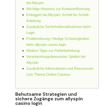
bei Allyspin
Wichtige Hinweise zur Kontoverifizierung
Einloggen bei Allyspin: Schritt-für-Schritt-
Anleitung
Zusätzliche Sicherheitsmaßnahmen beim
Login
Problemlösung: Häufige Schwierigkeiten
beim allyspin casino login
Weitere Tipps zur Fehlerbehebung
Verantwortungsbewusstes Spielen bei
Allyspin
Zusätzliche Informationen und Ressourcen
zum Thema Online-Casinos
Behutsame Strategien und
sichere Zugänge zum allyspin
casino login