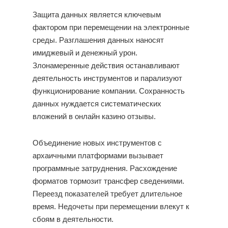
Защита данных является ключевым
фактором при перемещении на электронные
среды. Разглашения данных наносят
имиджевый и денежный урон.
Злонамеренные действия останавливают
деятельность инструментов и парализуют
функционирование компании. Сохранность
данных нуждается систематических
вложений в онлайн казино отзывы.
Объединение новых инструментов с
архаичными платформами вызывает
программные затруднения. Расхождение
форматов тормозит трансфер сведениями.
Переезд показателей требует длительное
время. Недочеты при перемещении влекут к
сбоям в деятельности.