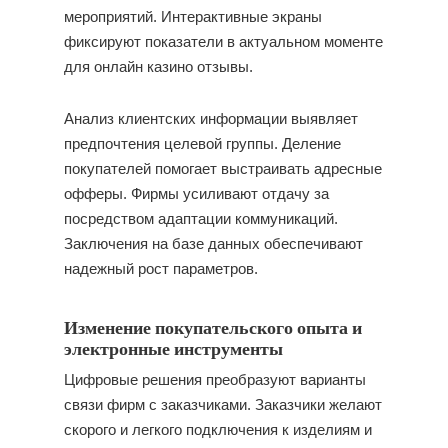
мероприятий. Интерактивные экраны
фиксируют показатели в актуальном моменте
для онлайн казино отзывы.
Анализ клиентских информации выявляет
предпочтения целевой группы. Деление
покупателей помогает выстраивать адресные
офферы. Фирмы усиливают отдачу за
посредством адаптации коммуникаций.
Заключения на базе данных обеспечивают
надежный рост параметров.
Изменение покупательского опыта и
электронные инструменты
Цифровые решения преобразуют варианты
связи фирм с заказчиками. Заказчики желают
скорого и легкого подключения к изделиям и