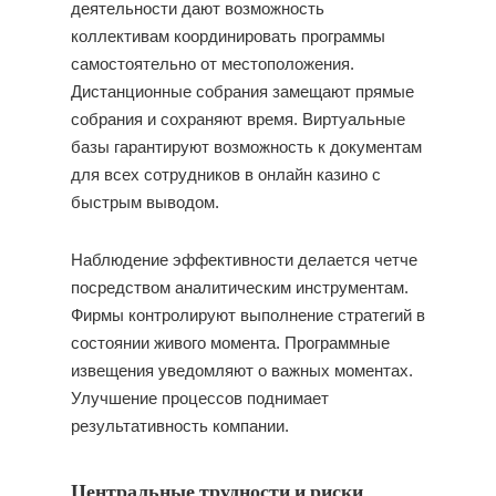
деятельности дают возможность
коллективам координировать программы
самостоятельно от местоположения.
Дистанционные собрания замещают прямые
собрания и сохраняют время. Виртуальные
базы гарантируют возможность к документам
для всех сотрудников в онлайн казино с
быстрым выводом.
Наблюдение эффективности делается четче
посредством аналитическим инструментам.
Фирмы контролируют выполнение стратегий в
состоянии живого момента. Программные
извещения уведомляют о важных моментах.
Улучшение процессов поднимает
результативность компании.
Центральные трудности и риски