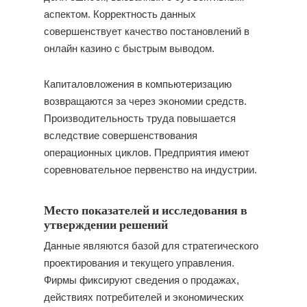
аспектом. Корректность данных
совершенствует качество постановлений в
онлайн казино с быстрым выводом.
Капиталовложения в компьютеризацию
возвращаются за через экономии средств.
Производительность труда повышается
вследствие совершенствования
операционных циклов. Предприятия имеют
соревновательное первенство на индустрии.
Место показателей и исследования в
утверждении решений
Данные являются базой для стратегического
проектирования и текущего управления.
Фирмы фиксируют сведения о продажах,
действиях потребителей и экономических