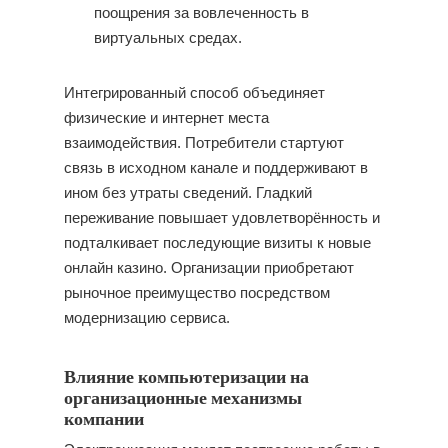
поощрения за вовлеченность в
виртуальных средах.
Интегрированный способ объединяет
физические и интернет места
взаимодействия. Потребители стартуют
связь в исходном канале и поддерживают в
ином без утраты сведений. Гладкий
переживание повышает удовлетворённость и
подталкивает последующие визиты к новые
онлайн казино. Организации приобретают
рыночное преимущество посредством
модернизацию сервиса.
Влияние компьютеризации на
организационные механизмы
компании