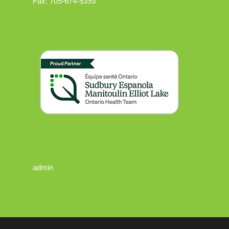
Fax: 705-674-5393
admin