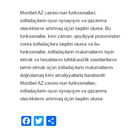
Mostbet AZ casino-nun funksionalləri,
istifadəçilərin oyun oynayışını və qazanma
olasılıklarını artırmaq üçün təqdim olunur. Bu
funksionallar, kimi zaman, qeydiyyat prosesindən
sonra istifadəçilərə təqdim olunur və bu
funksionallar, istifadəçilərin məlumatlarını təyin
etmək və hesablarını təhlükəsizlik standartlarını
təmin etmək üçün istifadəçilərin məlumatlarını
doğrulamaq kimi əməliyyatlarla bərabərdir.
Mostbet AZ casino-nun funksionalları,
istifadəçilərin oyun oynayışını və qazanma
olasılıklarını artırmaq üçün təqdim olunur.
Facebook
Twitter
Share