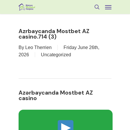
Skip
Menu
to
search
main
content
Azrbaycanda Mostbet AZ
casino.714 (3)
By
Leo Therrien
Friday June 26th,
2026
Uncategorized
Azərbaycanda Mostbet AZ
casino