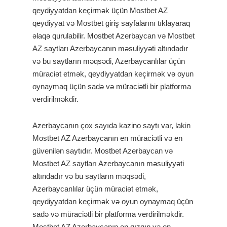
qeydiyyatdan keçirmək üçün Mostbet AZ
qeydiyyat və Mostbet giriş sayfalarını tıklayaraq
əlaqə qurulabilir. Mostbet Azerbaycan və Mostbet
AZ saytları Azerbaycanın məsuliyyəti altındadır
və bu saytların məqsədi, Azerbaycanlılar üçün
müraciət etmək, qeydiyyatdan keçirmək və oyun
oynaymaq üçün sadə və müraciətli bir platforma
verdirilməkdir.
Azerbaycanın çox sayıda kazino saytı var, lakin
Mostbet AZ Azerbaycanın en müraciətli və en
güvenilən saytıdır. Mostbet Azerbaycan və
Mostbet AZ saytları Azerbaycanın məsuliyyəti
altındadır və bu saytların məqsədi,
Azerbaycanlılar üçün müraciət etmək,
qeydiyyatdan keçirmək və oyun oynaymaq üçün
sadə və müraciətli bir platforma verdirilməkdir.
Mostbet AZ Azerbaycanın en qızgın və en