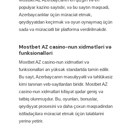
populyar kazino saytıdır, və bu saytın məqsədi,
Azerbaycanlılar üçün müraciət etmək,
qeydiyyatdan keçirmək və oyun oynaymaq üçün
sadə və müraciətli bir platforma verdirilməkdir.
Mostbet AZ casino-nun xidmətləri və
funksionalləri
Mostbet AZ casino-nun xidmətləri və
funksionalləri ən yüksək standartda təmin edilir.
Bu sayt, Azerbaycanın məsuliyyətli və təhlükəsiz
kimi tanınan veb-saytlardan biridir. Mostbet AZ
casino-nun xidmətləri kifayət qədər geniş və
tətbiq olunmuşdur. Bu, oyunları, bonuslar,
qeydiyyat prosesini və daha çoxun məqsədindən
istifadəçilərə müraciət etmək üçün tələblərini
yerinə yetirir.