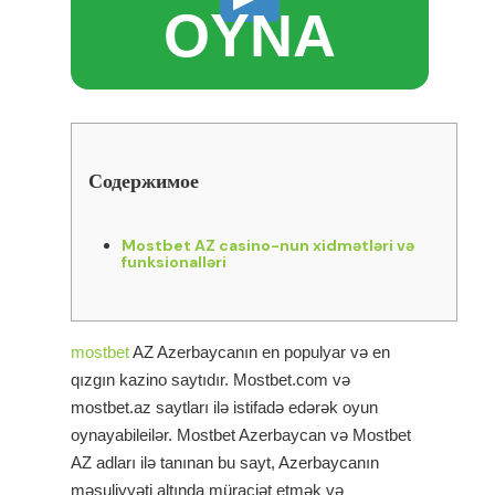
OYNA
Содержимое
Mostbet AZ casino-nun xidmətləri və
funksionalləri
mostbet
AZ Azerbaycanın en populyar və en
qızgın kazino saytıdır. Mostbet.com və
mostbet.az saytları ilə istifadə edərək oyun
oynayabileilər. Mostbet Azerbaycan və Mostbet
AZ adları ilə tanınan bu sayt, Azerbaycanın
məsuliyyəti altında müraciət etmək və