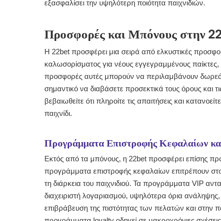
εξασφαλίσει την υψηλότερη ποιότητα παιχνιδιών.
Προσφορές και Μπόνους στην 2
Η 22bet προσφέρει μια σειρά από ελκυστικές προσφο
καλωσορίσματος για νέους εγγεγραμμένους παίκτες, 
προσφορές αυτές μπορούν να περιλαμβάνουν δωρεάν 
σημαντικό να διαβάσετε προσεκτικά τους όρους και 
βεβαιωθείτε ότι πληροίτε τις απαιτήσεις και κατανοε
παιχνίδι.
Προγράμματα Επιστροφής Κεφαλαίων και
Εκτός από τα μπόνους, η 22bet προσφέρει επίσης πρ
προγράμματα επιστροφής κεφαλαίων επιτρέπουν στο
τη διάρκεια του παιχνιδιού. Τα προγράμματα VIP α
διαχειριστή λογαριασμού, υψηλότερα όρια ανάληψης,
επιβράβευση της πιστότητας των πελατών και στην πα
προγράμματα loyalty οδηγεί σε μακροχρόνιες σχέσεις