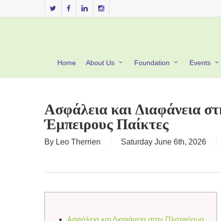
Skip
twitter
facebook
linkedin
instagram
to
main
content
Home
About Us
Foundation
Events
Ασφάλεια και Διαφάνεια σ
Έμπειρους Παίκτες
By
Leo Therrien
Saturday June 6th, 2026
Ασφάλεια και Διαφάνεια στην Πλατφόρμα