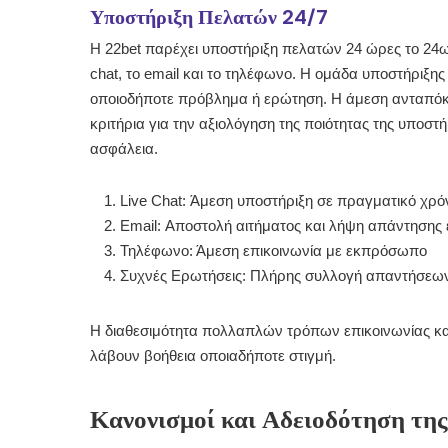
Υποστήριξη Πελατών 24/7
Η 22bet παρέχει υποστήριξη πελατών 24 ώρες το 24ω
chat, το email και το τηλέφωνο. Η ομάδα υποστήριξης 
οποιοδήποτε πρόβλημα ή ερώτηση. Η άμεση ανταπόκρ
κριτήρια για την αξιολόγηση της ποιότητας της υποστ
ασφάλεια.
Live Chat: Άμεση υποστήριξη σε πραγματικό χρό
Email: Αποστολή αιτήματος και λήψη απάντησης
Τηλέφωνο: Άμεση επικοινωνία με εκπρόσωπο
Συχνές Ερωτήσεις: Πλήρης συλλογή απαντήσεων
Η διαθεσιμότητα πολλαπλών τρόπων επικοινωνίας και
λάβουν βοήθεια οποιαδήποτε στιγμή.
Κανονισμοί και Αδειοδότηση τη