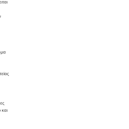
ιται
ν
ρμα
τείας
λες
 και