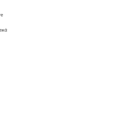
ve
τικά