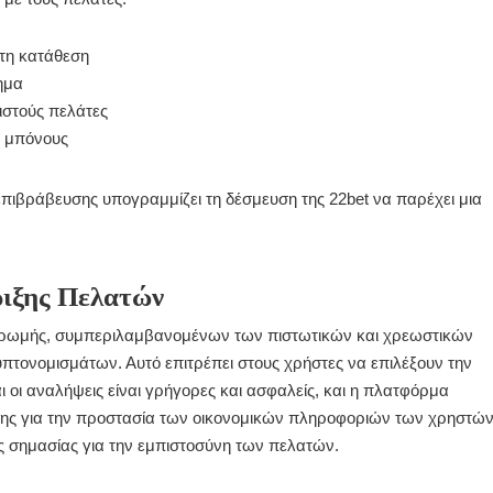
τη κατάθεση
ημα
ιστούς πελάτες
ι μπόνους
ιβράβευσης υπογραμμίζει τη δέσμευση της 22bet να παρέχει μια
ιξης Πελατών
ληρωμής, συμπεριλαμβανομένων των πιστωτικών και χρεωστικών
τονομισμάτων. Αυτό επιτρέπει στους χρήστες να επιλέξουν την
αι οι αναλήψεις είναι γρήγορες και ασφαλείς, και η πλατφόρμα
ης για την προστασία των οικονομικών πληροφοριών των χρηστών
ς σημασίας για την εμπιστοσύνη των πελατών.