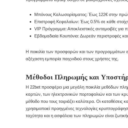
Μπόνους Καλωσορίσματος: Έως 122€ στην πρώ
Επιστροφή Κεφαλαίων: Έως 0.5% σε κάθε στοίχ
VIP Πρόγραμμα: Αποκλειστικές ανταμοιβές για π
Εβδομαδιαία Κουπόνια: Δωρεάν περιστροφές κα
Η ποικιλία των προσφορών και των προγραμμάτων επ
αξέχαστη εμπειρία παιχνιδιού στους χρήστες της.
Μέθοδοι Πληρωμής και Υποστήρ
Η 22bet προσφέρει μια μεγάλη ποικιλία μεθόδων π
καρτών, των ηλεκτρονικών πορτοφολιών και των κρυπ
μέθοδο που τους ταιριάζει καλύτερα. Οι καταθέσεις κ
χρησιμοποιεί προηγμένες τεχνολογίες κρυπτογράφησ
ταχύτητα και η ασφάλεια των πληρωμών είναι ζωτική