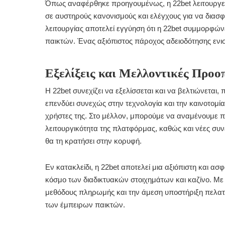
Όπως αναφέρθηκε προηγουμένως, η 22bet λειτουργεί 
σε αυστηρούς κανονισμούς και ελέγχους για να διασφα
λειτουργίας αποτελεί εγγύηση ότι η 22bet συμμορφώ
παικτών. Ένας αξιόπιστος πάροχος αδειοδότησης ενι
Εξελίξεις και Μελλοντικές Προο
Η 22bet συνεχίζει να εξελίσσεται και να βελτιώνεται
επενδύει συνεχώς στην τεχνολογία και την καινοτομία
χρήστες της. Στο μέλλον, μπορούμε να αναμένουμε πε
λειτουργικότητα της πλατφόρμας, καθώς και νέες συν
θα τη κρατήσει στην κορυφή.
Εν κατακλείδι, η 22bet αποτελεί μια αξιόπιστη και 
κόσμο των διαδικτυακών στοιχημάτων και καζίνο. Με τ
μεθόδους πληρωμής και την άμεση υποστήριξη πελατώ
των έμπειρων παικτών.