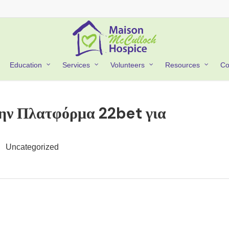
Co
Education
Services
Volunteers
Resources
την Πλατφόρμα 22bet για
Uncategorized