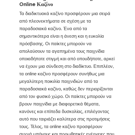
Online Καζίνο
Τα διαδικτυακά καζίνο προσφέρουν μια σειρά
από πλεονεκτήματα σε σχέση με τα
παραδοσιακά καζίνο. Ένα από τα
σημαντικότερα είναι η άνεση και η ευκολία
πρόσβασης. Οι παίκτες μπορούν να
απολαύσουν τα αγαπημένα τους παιχνίδια
οποιαδήποτε στιγμή και από οπουδήποτε, αρκεί
να έχουν μια σύνδεση στο διαδίκτυο. Επιπλέον,
τα online καζίνο προσφέρουν συνήθως μια
μεγαλύτερη ποικιλία παιχνιδιών από τα
παραδοσιακά καζίνο, καθώς δεν περιορίζονται
από τον φυσικό χώρο. Οι παίκτες μπορούν να
βρουν παιχνίδια με διαφορετικά θέματα,
κανόνες και επίπεδα δυσκολίας, επιλέγοντας
αυτό που ταιριάζει καλύτερα στις προτιμήσεις
τους. Τέλος, τα online καζίνο προσφέρουν
συχνά μπόνους και προωθητικές ενέργειες που