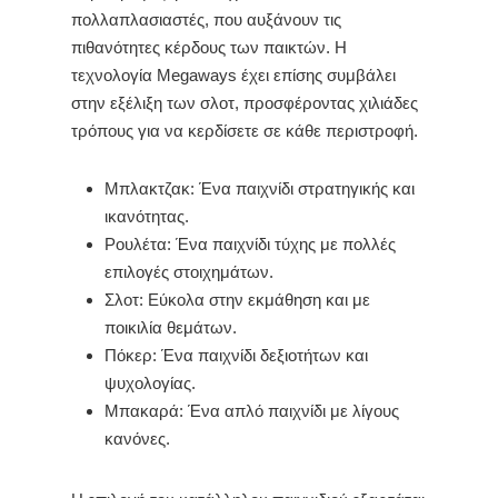
πολλαπλασιαστές, που αυξάνουν τις
πιθανότητες κέρδους των παικτών. Η
τεχνολογία Megaways έχει επίσης συμβάλει
στην εξέλιξη των σλοτ, προσφέροντας χιλιάδες
τρόπους για να κερδίσετε σε κάθε περιστροφή.
Μπλακτζακ: Ένα παιχνίδι στρατηγικής και
ικανότητας.
Ρουλέτα: Ένα παιχνίδι τύχης με πολλές
επιλογές στοιχημάτων.
Σλοτ: Εύκολα στην εκμάθηση και με
ποικιλία θεμάτων.
Πόκερ: Ένα παιχνίδι δεξιοτήτων και
ψυχολογίας.
Μπακαρά: Ένα απλό παιχνίδι με λίγους
κανόνες.