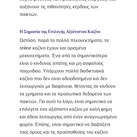
αυξάνουν τις πιθανότητες κέρδους των
παικτών.
Η Σημασία της Επιλογής Αξιόπιστου Καζίνο
Ωστόσο, παρά τα πολλά πλεονεκτήματα, τα
online καζίνο έχουν και ορισμένα
μειονεκτήματα. Ένα από τα σημαντικότερα
είναι ο κίνδυνος απάτης και μη ασφαλούς
παιχνιδιού. Υπάρχουν πολλά διαδικτυακά
καζίνο που δεν είναι αδειοδοτημένα και δεν
λειτουργούν με διαφάνεια, θέτοντας σε κίνδυνο
τα χρήματα και τα προσωπικά δεδομένα των
παικτών. Για αυτό το λόγο, είναι σημαντικό να
επιλέγετε ένα αξιόπιστο καζίνο με καλή φήμη
και άδεια λειτουργίας από έναν αναγνωρισμένο
φορέα. Επίσης, είναι σημαντικό να διαβάζετε
τους όρους και τις προϋποθέσεις του καζίνο