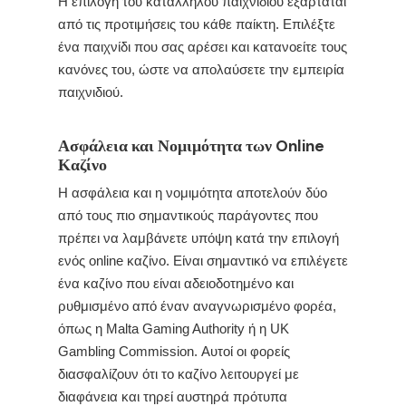
Η επιλογή του κατάλληλου παιχνιδιού εξαρτάται
από τις προτιμήσεις του κάθε παίκτη. Επιλέξτε
ένα παιχνίδι που σας αρέσει και κατανοείτε τους
κανόνες του, ώστε να απολαύσετε την εμπειρία
παιχνιδιού.
Ασφάλεια και Νομιμότητα των Online
Καζίνο
Η ασφάλεια και η νομιμότητα αποτελούν δύο
από τους πιο σημαντικούς παράγοντες που
πρέπει να λαμβάνετε υπόψη κατά την επιλογή
ενός online καζίνο. Είναι σημαντικό να επιλέγετε
ένα καζίνο που είναι αδειοδοτημένο και
ρυθμισμένο από έναν αναγνωρισμένο φορέα,
όπως η Malta Gaming Authority ή η UK
Gambling Commission. Αυτοί οι φορείς
διασφαλίζουν ότι το καζίνο λειτουργεί με
διαφάνεια και τηρεί αυστηρά πρότυπα