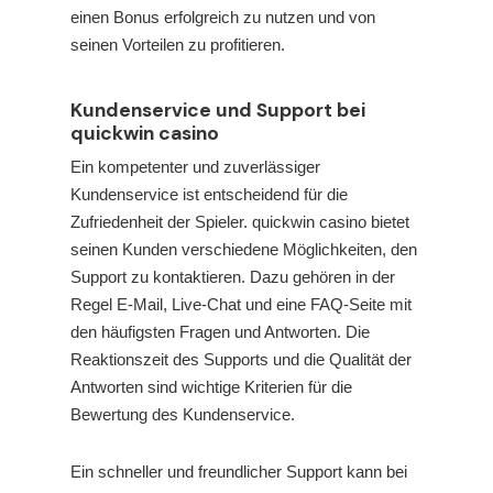
einen Bonus erfolgreich zu nutzen und von
seinen Vorteilen zu profitieren.
Kundenservice und Support bei
quickwin casino
Ein kompetenter und zuverlässiger
Kundenservice ist entscheidend für die
Zufriedenheit der Spieler. quickwin casino bietet
seinen Kunden verschiedene Möglichkeiten, den
Support zu kontaktieren. Dazu gehören in der
Regel E-Mail, Live-Chat und eine FAQ-Seite mit
den häufigsten Fragen und Antworten. Die
Reaktionszeit des Supports und die Qualität der
Antworten sind wichtige Kriterien für die
Bewertung des Kundenservice.
Ein schneller und freundlicher Support kann bei