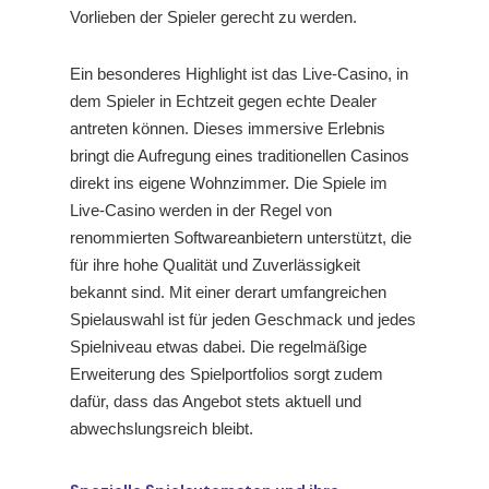
Vorlieben der Spieler gerecht zu werden.
Ein besonderes Highlight ist das Live-Casino, in
dem Spieler in Echtzeit gegen echte Dealer
antreten können. Dieses immersive Erlebnis
bringt die Aufregung eines traditionellen Casinos
direkt ins eigene Wohnzimmer. Die Spiele im
Live-Casino werden in der Regel von
renommierten Softwareanbietern unterstützt, die
für ihre hohe Qualität und Zuverlässigkeit
bekannt sind. Mit einer derart umfangreichen
Spielauswahl ist für jeden Geschmack und jedes
Spielniveau etwas dabei. Die regelmäßige
Erweiterung des Spielportfolios sorgt zudem
dafür, dass das Angebot stets aktuell und
abwechslungsreich bleibt.