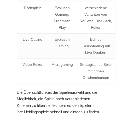
Tischspiele
Evolution
Verschiedene
Gaming,
Varianten von
Pragmatic
Roulette, Blackjack,
Play
Poker
Live-Casino
Evolution
Echtes
Gaming
Casinofeeling mit
Live-Dealern
Video Poker
Microgaming
Strategisches Spiel
mit hohen
Gewinnchancen
Die Übersichtlichkeit der Spieleauswahl und die
Möglichkeit, die Spiele nach verschiedenen
Kriterien zu filtern, erleichtern es den Spielern,
ihre Lieblingsspiele schnell und einfach zu finden.