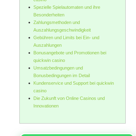
Spezielle Spielautomaten und ihre
Besonderheiten
Zahlungsmethoden und
Auszahlungsgeschwindigkeit
Gebühren und Limits bei Ein- und
Auszahlungen
Bonusangebote und Promotionen bei
quickwin casino
Umsatzbedingungen und
Bonusbedingungen im Detail
Kundenservice und Support bei quickwin
casino
Die Zukunft von Online Casinos und
Innovationen