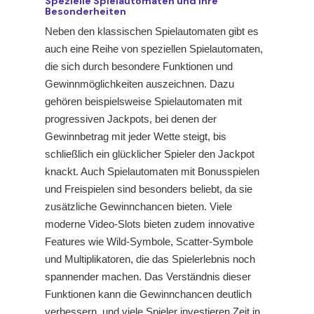
Spezielle Spielautomaten und ihre
Besonderheiten
Neben den klassischen Spielautomaten gibt es
auch eine Reihe von speziellen Spielautomaten,
die sich durch besondere Funktionen und
Gewinnmöglichkeiten auszeichnen. Dazu
gehören beispielsweise Spielautomaten mit
progressiven Jackpots, bei denen der
Gewinnbetrag mit jeder Wette steigt, bis
schließlich ein glücklicher Spieler den Jackpot
knackt. Auch Spielautomaten mit Bonusspielen
und Freispielen sind besonders beliebt, da sie
zusätzliche Gewinnchancen bieten. Viele
moderne Video-Slots bieten zudem innovative
Features wie Wild-Symbole, Scatter-Symbole
und Multiplikatoren, die das Spielerlebnis noch
spannender machen. Das Verständnis dieser
Funktionen kann die Gewinnchancen deutlich
verbessern, und viele Spieler investieren Zeit in