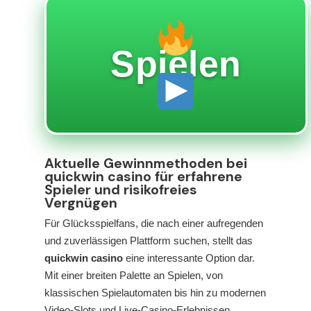
Spielen
Aktuelle Gewinnmethoden bei
quickwin casino für erfahrene
Spieler und risikofreies
Vergnügen
Für Glücksspielfans, die nach einer aufregenden
und zuverlässigen Plattform suchen, stellt das
quickwin casino
eine interessante Option dar.
Mit einer breiten Palette an Spielen, von
klassischen Spielautomaten bis hin zu modernen
Video-Slots und Live-Casino-Erlebnissen,