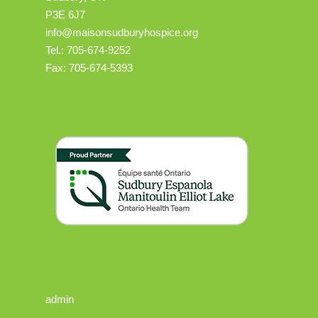
P3E 6J7
info@maisonsudburyhospice.org
Tel.: 705-674-9252
Fax: 705-674-5393
admin