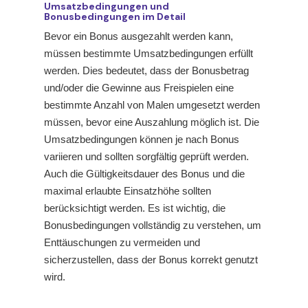
Umsatzbedingungen und
Bonusbedingungen im Detail
Bevor ein Bonus ausgezahlt werden kann,
müssen bestimmte Umsatzbedingungen erfüllt
werden. Dies bedeutet, dass der Bonusbetrag
und/oder die Gewinne aus Freispielen eine
bestimmte Anzahl von Malen umgesetzt werden
müssen, bevor eine Auszahlung möglich ist. Die
Umsatzbedingungen können je nach Bonus
variieren und sollten sorgfältig geprüft werden.
Auch die Gültigkeitsdauer des Bonus und die
maximal erlaubte Einsatzhöhe sollten
berücksichtigt werden. Es ist wichtig, die
Bonusbedingungen vollständig zu verstehen, um
Enttäuschungen zu vermeiden und
sicherzustellen, dass der Bonus korrekt genutzt
wird.