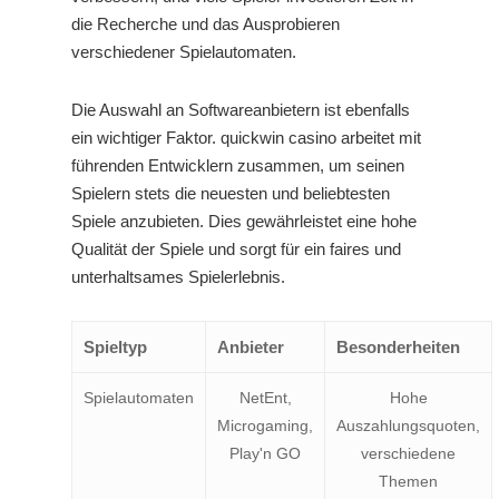
die Recherche und das Ausprobieren
verschiedener Spielautomaten.
Die Auswahl an Softwareanbietern ist ebenfalls
ein wichtiger Faktor. quickwin casino arbeitet mit
führenden Entwicklern zusammen, um seinen
Spielern stets die neuesten und beliebtesten
Spiele anzubieten. Dies gewährleistet eine hohe
Qualität der Spiele und sorgt für ein faires und
unterhaltsames Spielerlebnis.
Spieltyp
Anbieter
Besonderheiten
Spielautomaten
NetEnt,
Hohe
Microgaming,
Auszahlungsquoten,
Play'n GO
verschiedene
Themen