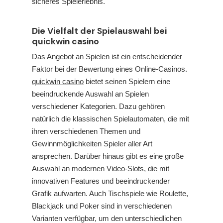
sicheres Spielerlebnis.
Die Vielfalt der Spielauswahl bei
quickwin casino
Das Angebot an Spielen ist ein entscheidender
Faktor bei der Bewertung eines Online-Casinos.
quickwin casino
bietet seinen Spielern eine
beeindruckende Auswahl an Spielen
verschiedener Kategorien. Dazu gehören
natürlich die klassischen Spielautomaten, die mit
ihren verschiedenen Themen und
Gewinnmöglichkeiten Spieler aller Art
ansprechen. Darüber hinaus gibt es eine große
Auswahl an modernen Video-Slots, die mit
innovativen Features und beeindruckender
Grafik aufwarten. Auch Tischspiele wie Roulette,
Blackjack und Poker sind in verschiedenen
Varianten verfügbar, um den unterschiedlichen